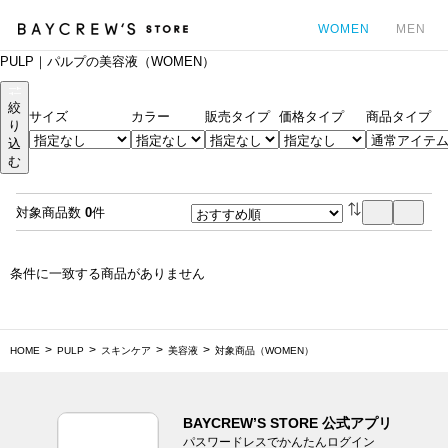
WOMEN
MEN
PULP｜パルプの美容液（WOMEN）
カ
絞
サイズ
カラー
販売タイプ
価格タイプ
商品タイプ
り
込
む
対象商品数
0
件
条件に一致する商品がありません
HOME
PULP
スキンケア
美容液
対象商品（WOMEN）
BAYCREW’S STORE 公式アプリ
パスワードレスでかんたんログイン