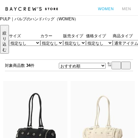
WOMEN
MEN
PULP｜パルプのハンドバッグ（WOMEN）
カ
絞
サイズ
カラー
販売タイプ
価格タイプ
商品タイプ
り
込
む
対象商品数
34
件