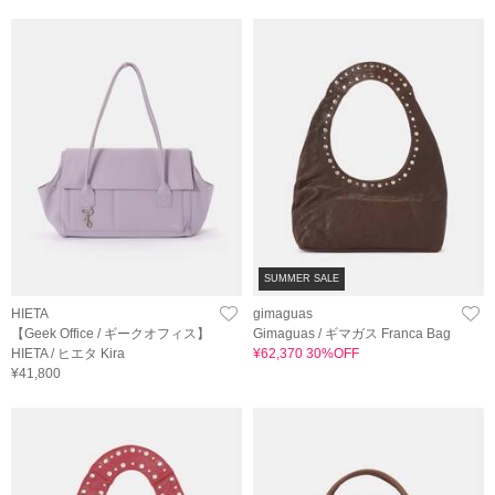
SUMMER SALE
HIETA
gimaguas
【Geek Office / ギークオフィス】
Gimaguas / ギマガス Franca Bag
HIETA / ヒエタ Kira
¥62,370 30%OFF
¥41,800