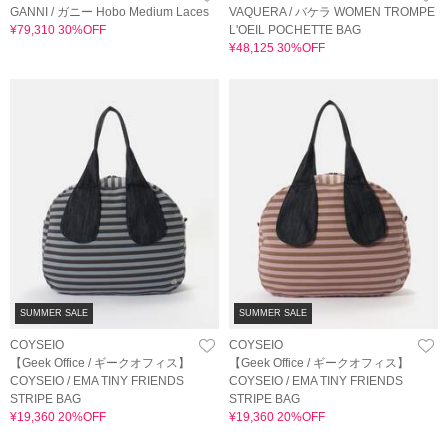
GANNI / ガニー Hobo Medium Laces
VAQUERA / バケラ WOMEN TROMPE
¥79,310 30%OFF
L'OEIL POCHETTE BAG
¥48,125 30%OFF
SUMMER SALE
SUMMER SALE
COYSEIO
COYSEIO
【Geek Office / ギークオフィス】
【Geek Office / ギークオフィス】
COYSEIO / EMA TINY FRIENDS
COYSEIO / EMA TINY FRIENDS
STRIPE BAG
STRIPE BAG
¥19,360 20%OFF
¥19,360 20%OFF