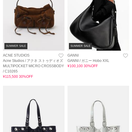
SUMMER SALE
SUMMER SALE
ACNE STUDIOS
GANNI
Acne Studios / アクネ ストゥディオズ
GANNI / ガニー Hobo XXL
MULTIPOCKET MICRO CROSSBODY
¥100,100 30%OFF
/ C10265
¥115,500 30%OFF