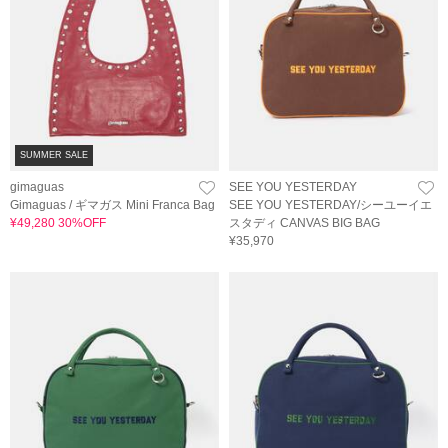
SUMMER SALE
gimaguas
SEE YOU YESTERDAY
Gimaguas / ギマガス Mini Franca Bag
SEE YOU YESTERDAY/シーユーイエ
¥49,280 30%OFF
スタディ CANVAS BIG BAG
¥35,970