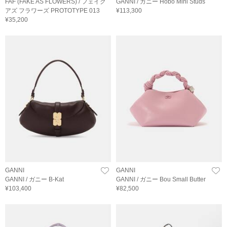
FAF (FAKE AS FLOWERS) / フェイク
GANNI / ガニー Hobo Mini Studs
アズ フラワーズ PROTOTYPE 013
¥113,300
¥35,200
GANNI
GANNI
GANNI / ガニー B-Kat
GANNI / ガニー Bou Small Butter
¥103,400
¥82,500