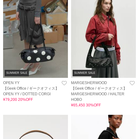
SUMMER SALE
SUMMER SALE
OPEN YY
MARGESHERWOOD
【Geek Office / ギークオフィス】
【Geek Office / ギークオフィス】
OPEN YY / DOTTED CORGI
MARGESHERWOOD / HALTER
¥79,200 20%OFF
HOBO
¥65,450 30%OFF