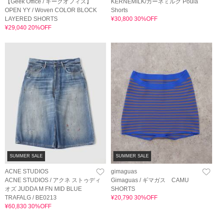
【Geek Office / ギークオフィス】
KERNEMILK/カーネミルク Poula
OPEN YY / Woven COLOR BLOCK
Shorts
LAYERED SHORTS
¥30,800 30%OFF
¥29,040 20%OFF
SUMMER SALE
SUMMER SALE
ACNE STUDIOS
gimaguas
ACNE STUDIOS / アクネ ストゥディ
Gimaguas / ギマガス CAMU
オズ JUDDA M FN MID BLUE
SHORTS
TRAFALG / BE0213
¥20,790 30%OFF
¥60,830 30%OFF