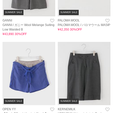
SUMMER SALE
SUMMER SALE
GANNI
PALOMA WOOL
GANNI / ガニー Wool Melange Suiting
PALOMA WOOL / パロマウール MASIP
Low Waisted B
¥42,350 30%OFF
¥43,890 30%OFF
SUMMER SALE
SUMMER SALE
OPEN YY
KERNEMILK