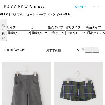
WOMEN
MEN
PULP｜パルプのショート･ハーフパンツ（WOMEN）
カ
絞
サイズ
カラー
販売タイプ
価格タイプ
商品タイプ
り
込
む
対象商品数
11
件