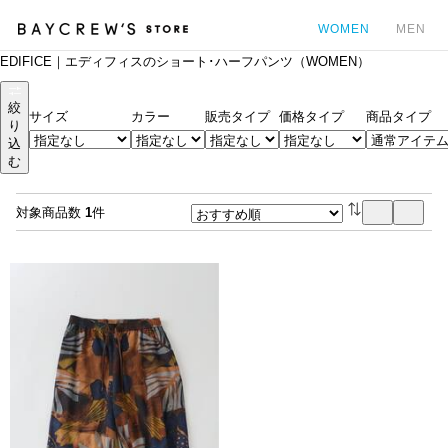
WOMEN
MEN
EDIFICE｜エディフィスのショート･ハーフパンツ（WOMEN）
カ
絞
サイズ
カラー
販売タイプ
価格タイプ
商品タイプ
り
込
む
対象商品数
1
件