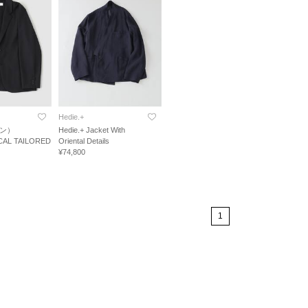
Hedie.+
トン）
Hedie.+ Jacket With
AL TAILORED
Oriental Details
¥74,800
1