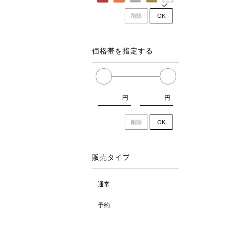
削除
OK
価格帯を指定する
円
円
削除
OK
販売タイプ
通常
予約