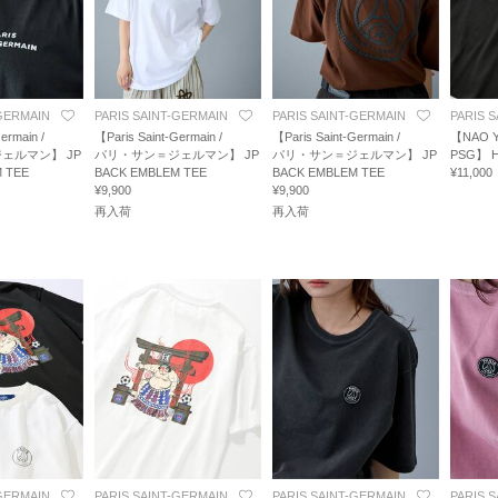
-GERMAIN
PARIS SAINT-GERMAIN
PARIS SAINT-GERMAIN
PARIS 
ermain /
【Paris Saint-Germain /
【Paris Saint-Germain /
【NAO 
ェルマン】 JP
パリ・サン＝ジェルマン】 JP
パリ・サン＝ジェルマン】 JP
PSG】 H
 TEE
BACK EMBLEM TEE
BACK EMBLEM TEE
¥11,000
¥9,900
¥9,900
再入荷
再入荷
-GERMAIN
PARIS SAINT-GERMAIN
PARIS SAINT-GERMAIN
PARIS 