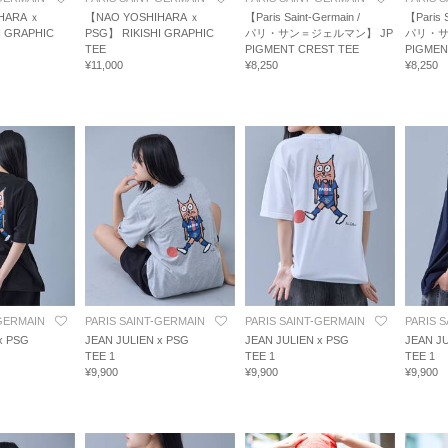
HARA ｘ
【NAO YOSHIHARA ｘ
【Paris Saint-Germain /
【Paris S
I GRAPHIC
PSG】 RIKISHI GRAPHIC
パリ・サン＝ジェルマン】 JP
パリ・サ
TEE
PIGMENT CREST TEE
PIGMEN
¥11,000
¥8,250
¥8,250
-GERMAIN
PARIS SAINT-GERMAIN
PARIS SAINT-GERMAIN
PARIS 
x PSG
JEAN JULIEN x PSG
JEAN JULIEN x PSG
JEAN JU
TEE 1
TEE 1
TEE 1
¥9,900
¥9,900
¥9,900