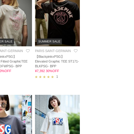
ER SALE
SUMMER SALE
SAINT-GERMAIN
PARIS SAINT-GERMAIN
pinkxPSG】
【BlackpinkxPSG】
 Fitted GraphicTEE
Elevated Graphic TEE ST171-
 OFWPSG- BPP
BLKPSG- BPP
 30%OFF
¥7,392 30%OFF
1