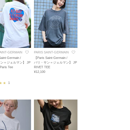
SAINT-GERMAIN
PARIS SAINT-GERMAIN
aint-Germain /
【Paris Saint-Germain /
ン＝ジェルマン】 JP
パリ・サン＝ジェルマン】 JP
 Paris Tee
RIVET TEE
¥12,100
1