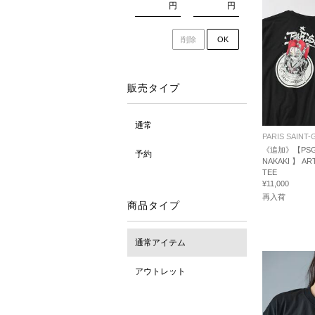
円
円
削除
OK
販売タイプ
通常
PARIS SAINT
《追加》【PSG
予約
NAKAKI 】 AR
TEE
¥11,000
再入荷
商品タイプ
通常アイテム
アウトレット