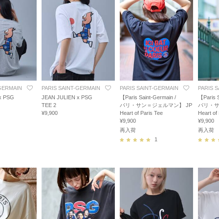
-GERMAIN
PARIS SAINT-GERMAIN
PARIS SAINT-GERMAIN
PARIS 
x PSG
JEAN JULIEN x PSG
【Paris Saint-Germain /
【Paris S
TEE 2
パリ・サン＝ジェルマン】 JP
パリ・サ
¥9,900
Heart of Paris Tee
Heart of
¥9,900
¥9,900
再入荷
再入荷
1