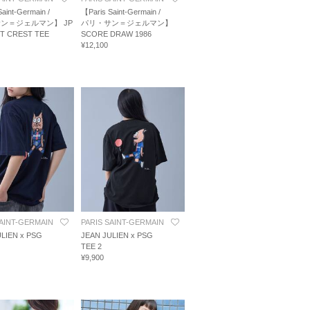
aint-Germain /
【Paris Saint-Germain /
ン＝ジェルマン】 JP
パリ・サン＝ジェルマン】
T CREST TEE
SCORE DRAW 1986
¥12,100
SAINT-GERMAIN
PARIS SAINT-GERMAIN
LIEN x PSG
JEAN JULIEN x PSG
TEE 2
¥9,900