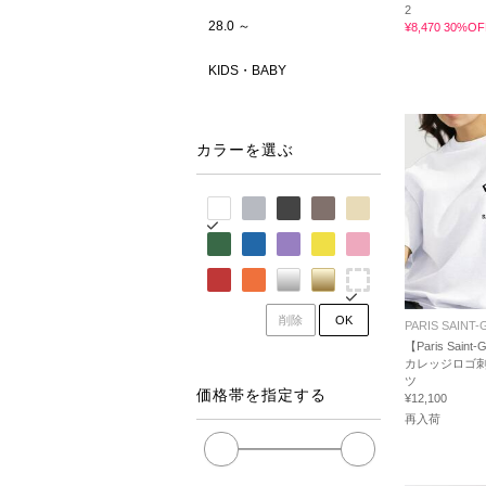
2
28.0 ～
¥8,470 30%OF
KIDS・BABY
カラーを選ぶ
削除
OK
PARIS SAINT
【Paris Saint-
カレッジロゴ刺
ツ
価格帯を指定する
¥12,100
再入荷