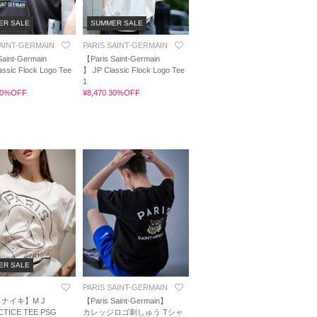
ER SALE
SUMMER SALE
SAINT-GERMAIN
PARIS SAINT-GERMAIN
Saint-Germain
【Paris Saint-Germain
ssic Flock Logo Tee
】 JP Classic Flock Logo Tee
1
 30%OFF
¥8,470 30%OFF
ER SALE
PARIS SAINT-GERMAIN
/ ナイキ】M J
【Paris Saint-Germain】
CTICE TEE PSG
カレッジロゴ刺しゅう Tシャ