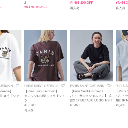
2
¥4,466 30%OFF
¥4,466
F
¥8,470 30%OFF
再入荷
再入荷
-GERMAIN
PARIS SAINT-GERMAIN
PARIS SAINT-GERMAIN
PARIS 
Germain】
【Paris Saint-Germain】
【Paris Saint-Germain /
【Paris S
しゅう Tシャ
カレッジロゴ刺しゅう Tシャ
パリ・サン＝ジェルマン】 追
パリ・サ
ツ
加2 JP METALIC LOGO T-SH
加2 JP 
¥12,100
¥9,350
¥9,350
再入荷