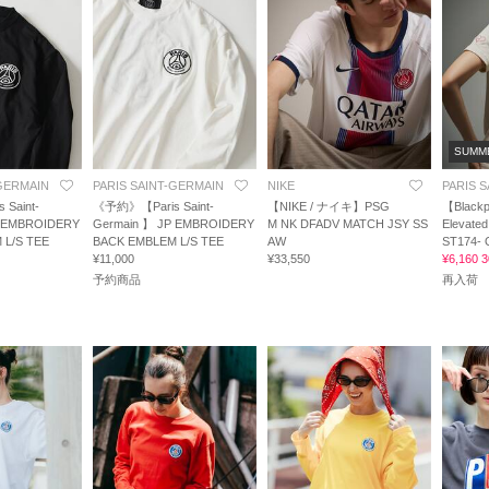
SUMM
-GERMAIN
PARIS SAINT-GERMAIN
NIKE
PARIS 
Saint-
《予約》【Paris Saint-
【NIKE / ナイキ】PSG
【Black
P EMBROIDERY
Germain 】 JP EMBROIDERY
M NK DFADV MATCH JSY SS
Elevated
 L/S TEE
BACK EMBLEM L/S TEE
AW
ST174-
¥11,000
¥33,550
¥6,160
予約商品
再入荷