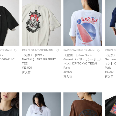
-GERMAIN
PARIS SAINT-GERMAIN
PARIS SAINT-GERMAIN
PARIS 
 x
《追加》【PSG x
《追加》【Paris Saint-
《追加》【P
T GRAPHIC
NAKAKI 】 ART GRAPHIC
Germain / パリ・サン＝ジェル
Germa
TEE
マン】ICP TOKYO TEE Air
マン】ICP
¥11,000
Paris
Paris
¥9,900
¥9,900
再入荷
再入荷
再入荷