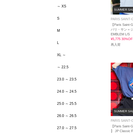
～ XS
SUMMER SA
S
PARIS SAINT
【Paris Saint-G
パリ・サン＝ジ
M
EMBLEM L/S
¥5,775 30%OF
L
再入荷
XL ～
～ 22.5
23.0 ～ 23.5
24.0 ～ 24.5
25.0 ～ 25.5
SUMMER SA
26.0 ～ 26.5
PARIS SAINT
【Paris Saint-
27.0 ～ 27.5
】 JP Classic F