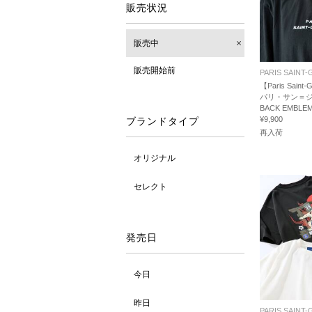
販売状況
販売中
販売開始前
PARIS SAINT
【Paris Saint-G
パリ・サン＝ジ
BACK EMBLEM
¥9,900
ブランドタイプ
再入荷
オリジナル
セレクト
発売日
今日
昨日
PARIS SAINT