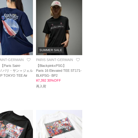
SUMMER SALE
SAINT-GERMAIN
PARIS SAINT-GERMAIN
aris Saint-
【BlackpinkxPSG】
in / パリ・サン＝ジェル
Paris 16 Elevated TEE ST171-
 TOKYO TEE Air
BLKPSG- BP2
¥7,392 30%OFF
再入荷