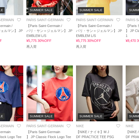
LE
SUMMER SALE
SUMMER SALE
SUMM
-GERMAIN
PARIS SAINT-GERMAIN
PARIS SAINT-GERMAIN
PARIS 
ermain /
【Paris Saint-Germain /
【Paris Saint-Germain /
【Paris 
ェルマン】 JP
パリ・サン＝ジェルマン】 JP
パリ・サン＝ジェルマン】 JP
】 JP Cla
EMBLEM L/S
EMBLEM L/S
1
F
¥5,775 30%OFF
¥5,775 30%OFF
¥8,470
再入荷
再入荷
LE
SUMMER SALE
SUMMER SALE
SUMM
-GERMAIN
PARIS SAINT-GERMAIN
NIKE
NIKE
Germain
【Paris Saint-Germain
【NIKE / ナイキ】M J
【NIKE 
lock Logo Tee
】 JP Classic Flock Logo Tee
DF PRACTICE TEE PSG
DF PRA