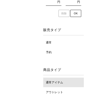
円
円
削除
OK
販売タイプ
通常
予約
商品タイプ
通常アイテム
アウトレット