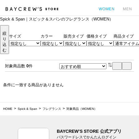
WOMEN
MEN
Spick & Span｜スピック＆スパンのフレグランス（WOMEN）
カ
絞
サイズ
カラー
販売タイプ
価格タイプ
商品タイプ
り
込
む
対象商品数
0
件
条件に一致する商品がありません
HOME
Spick & Span
フレグランス
対象商品（WOMEN）
BAYCREW’S STORE 公式アプリ
パスワードレスでかんたんログイン