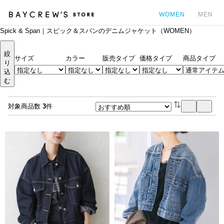
WOMEN
MEN
Spick & Span｜スピック＆スパンのデニムジャケット（WOMEN）
カ
絞
サイズ
カラー
販売タイプ
価格タイプ
商品タイプ
り
込
む
対象商品数
3
件