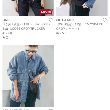
Levi's
Spick & Span
《予約 / 別注》LEVI’S(R) for Spick &
《WEB限定 / 予約》5 1/2 2ND-LINE
Span LOOSE CROP TRUCKER
CROP ジャケット
¥17,600
¥27,500
(
1
)