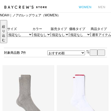
WOMEN
MEN
NOAH｜ノアのレッグウェア（WOMEN）
カ
絞
サイズ
カラー
販売タイプ
価格タイプ
商品タイプ
り
込
む
対象商品数
7
件