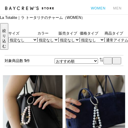
WOMEN
MEN
La Totalite｜ラ トータリテのチャーム（WOMEN）
カ
絞
サイズ
カラー
販売タイプ
価格タイプ
商品タイプ
り
込
む
対象商品数
5
件