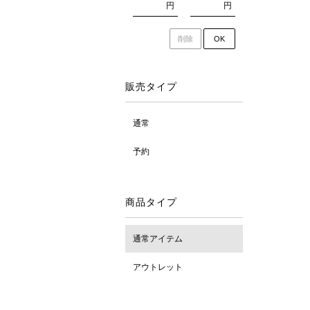
円
円
削除
OK
販売タイプ
通常
予約
商品タイプ
通常アイテム
アウトレット