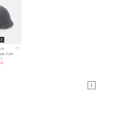
LE
llis
yllis TURI
ット
FF
1