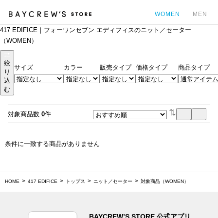
WOMEN
MEN
417 EDIFICE｜フォーワンセブン エディフィスのニット／セーター
カ
（WOMEN）
絞
サイズ
カラー
販売タイプ
価格タイプ
商品タイプ
り
込
む
対象商品数
0
件
条件に一致する商品がありません
HOME
417 EDIFICE
トップス
ニット／セーター
対象商品（WOMEN）
BAYCREW’S STORE 公式アプリ