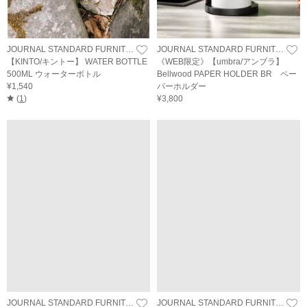
JOURNAL STANDARD FURNITURE
JOURNAL STANDARD FURNITURE
【KINTO/キントー】 WATER BOTTLE
《WEB限定》【umbra/アンブラ】
500ML ウォーターボトル
Bellwood PAPER HOLDER BR ペー
¥1,540
パーホルダー
(
1
)
¥3,800
JOURNAL STANDARD FURNITURE
JOURNAL STANDARD FURNITURE