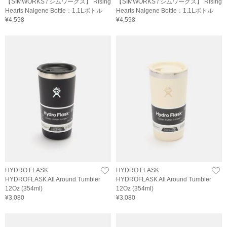
【SIMWORKS / シムワークス】 Rising
【SIMWORKS / シムワークス】 Rising
Hearts Nalgene Bottle：1.1Lボトル
Hearts Nalgene Bottle：1.1Lボトル
¥4,598
¥4,598
HYDRO FLASK
HYDRO FLASK
HYDROFLASK All Around Tumbler
HYDROFLASK All Around Tumbler
12Oz (354ml)
12Oz (354ml)
¥3,080
¥3,080