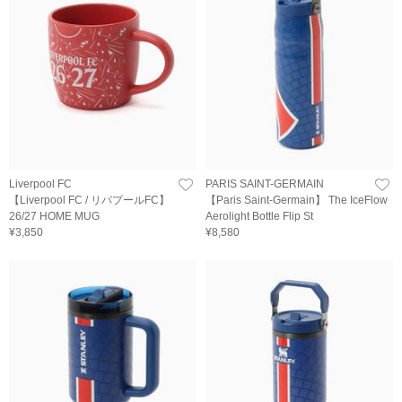
Liverpool FC
PARIS SAINT-GERMAIN
【Liverpool FC / リバプールFC】
【Paris Saint-Germain】 The IceFlow
26/27 HOME MUG
Aerolight Bottle Flip St
¥3,850
¥8,580