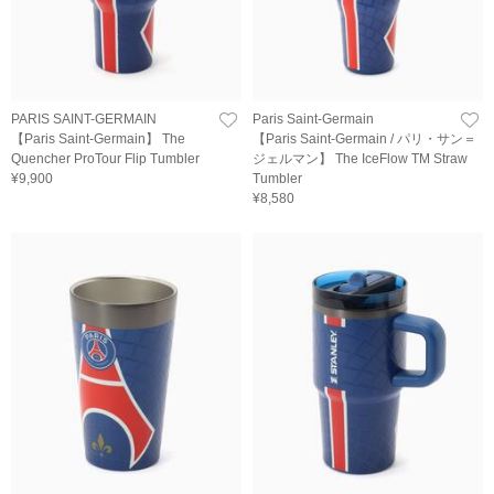
PARIS SAINT-GERMAIN
Paris Saint-Germain
【Paris Saint-Germain】 The
【Paris Saint-Germain / パリ・サン＝
Quencher ProTour Flip Tumbler
ジェルマン】 The IceFlow TM Straw
¥9,900
Tumbler
¥8,580