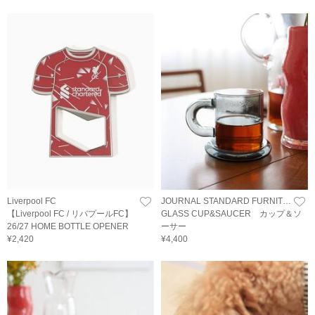
Liverpool FC
JOURNAL STANDARD FURNITURE
【Liverpool FC / リバプールFC】
GLASS CUP&SAUCER カップ＆ソ
26/27 HOME BOTTLE OPENER
ーサー
¥2,420
¥4,400