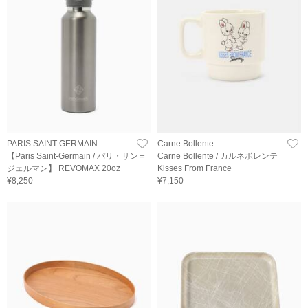
PARIS SAINT-GERMAIN
Carne Bollente
【Paris Saint-Germain / パリ・サン＝
Carne Bollente / カルネボレンテ
ジェルマン】 REVOMAX 20oz
Kisses From France
¥8,250
¥7,150