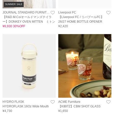
SUMMER SALE
JOURNAL STANDARD FURNITURE
Liverpool FC
【R&D.M.Co/オールドマンズテイラ
【Liverpool FC / リバプールFC】
ー】DONKEY OVEN MITTEN ミトン
26/27 HOME BOTTLE OPENER
¥6,930 30%OFF
¥2,420
HYDRO FLASK
ACME Furniture
HYDROFLASK 16Oz Wide Mouth
【KIBITZ】CBM SHOT GLASS
¥4,730
¥1,650