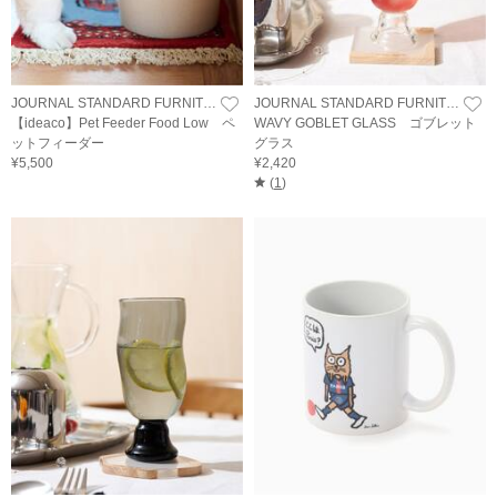
JOURNAL STANDARD FURNITURE
JOURNAL STANDARD FURNITURE
【ideaco】Pet Feeder Food Low ペ
WAVY GOBLET GLASS ゴブレット
ットフィーダー
グラス
¥5,500
¥2,420
(
1
)