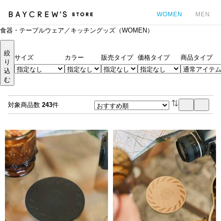
WOMEN
MEN
食器・テーブルウェア／キッチングッズ（WOMEN）
カ
絞
サイズ
カラー
販売タイプ
価格タイプ
商品タイプ
り
込
む
対象商品数
243
件