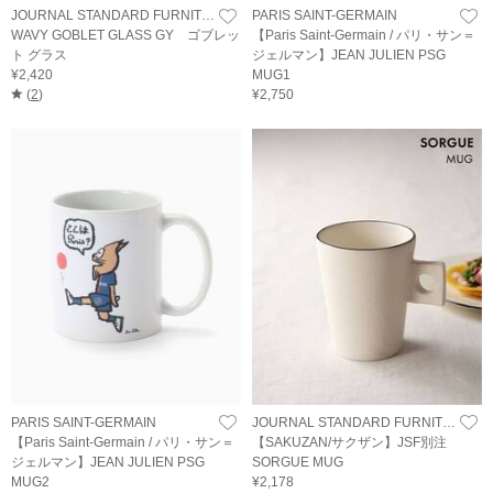
JOURNAL STANDARD FURNITURE
PARIS SAINT-GERMAIN
WAVY GOBLET GLASS GY ゴブレッ
【Paris Saint-Germain / パリ・サン＝
ト グラス
ジェルマン】JEAN JULIEN PSG
¥2,420
MUG1
(
2
)
¥2,750
PARIS SAINT-GERMAIN
JOURNAL STANDARD FURNITURE
【Paris Saint-Germain / パリ・サン＝
【SAKUZAN/サクザン】JSF別注
ジェルマン】JEAN JULIEN PSG
SORGUE MUG
MUG2
¥2,178