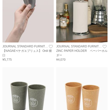
JOURNAL STANDARD FURNITURE
JOURNAL STANDARD FURNITURE
【NAGAE+/ナガエプリュス】 Ordi 猪
ZINC PAPER HOLDER ペーパーホル
口
ダー
¥5,775
¥4,070