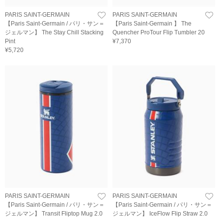
PARIS SAINT-GERMAIN
PARIS SAINT-GERMAIN
【Paris Saint-Germain / パリ・サン＝
【Paris Saint-Germain 】 The
ジェルマン】 The Stay Chill Stacking
Quencher ProTour Flip Tumbler 20
Pint
¥7,370
¥5,720
PARIS SAINT-GERMAIN
PARIS SAINT-GERMAIN
【Paris Saint-Germain / パリ・サン＝
【Paris Saint-Germain / パリ・サン＝
ジェルマン】 Transit Fliptop Mug 2.0
ジェルマン】 IceFlow Flip Straw 2.0