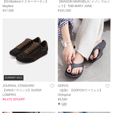
【Dr.Martens/ドクターマーチン】
【MAISON MARGIELA / メゾン マルジ
Mayfare
ェラ】 TABI MARY JANE
¥27,500
¥181,500
SUMMER SALE
JOURNAL STANDARD
OOFOS
【VANS / ヴァンズ】SUPER
《追加》【OOFOS/ウーフォス】
LOWPRO
OOriginal
¥8,470 30%OFF
¥8,580
(
18
)