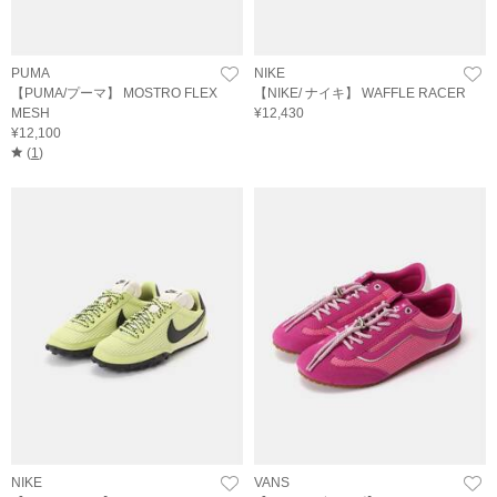
PUMA
NIKE
【PUMA/プーマ】 MOSTRO FLEX
【NIKE/ ナイキ】 WAFFLE RACER
MESH
¥12,430
¥12,100
(
1
)
NIKE
VANS