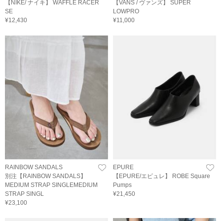
【NIKE/ ナイキ】 WAFFLE RACER
【VANS / ヴァンズ】 SUPER
SE
LOWPRO
¥12,430
¥11,000
RAINBOW SANDALS
EPURE
別注【RAINBOW SANDALS】
【EPURE/エピュレ】 ROBE Square
MEDIUM STRAP SINGLEMEDIUM
Pumps
STRAP SINGL
¥21,450
¥23,100