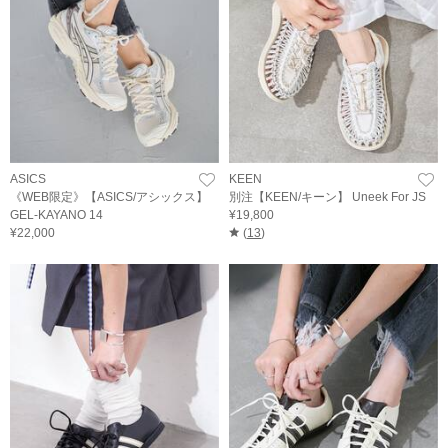
ASICS
KEEN
《WEB限定》【ASICS/アシックス】
別注【KEEN/キーン】 Uneek For JS
GEL-KAYANO 14
¥19,800
¥22,000
(
13
)