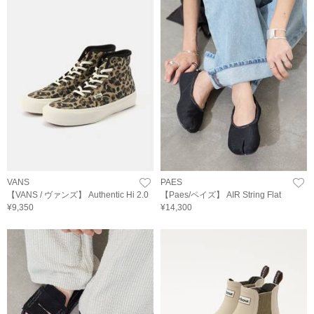
VANS
PAES
【VANS / ヴァンズ】 Authentic Hi 2.0
【Paes/ペイズ】 AIR String Flat
¥9,350
¥14,300