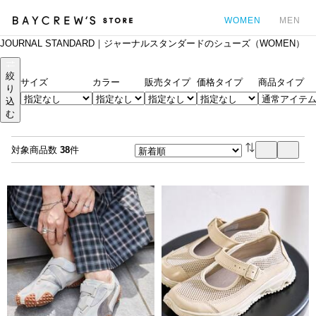
WOMEN
MEN
JOURNAL STANDARD｜ジャーナルスタンダードのシューズ（WOMEN）
カ
絞
サイズ
カラー
販売タイプ
価格タイプ
商品タイプ
り
込
む
対象商品数
38
件