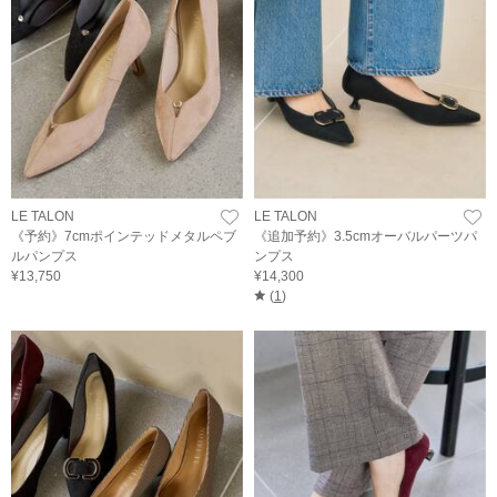
LE TALON
LE TALON
《予約》7cmポインテッドメタルペブ
《追加予約》3.5cmオーバルパーツパ
ルパンプス
ンプス
¥13,750
¥14,300
(
1
)