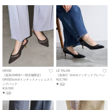
GRISE
LE TALON
《追加2/WEB+一部店舗限定》
《追加2》5cmポインテッドプレーン
GRISE5cmポインテッドメッシュスリ
¥10,780
ングバック
(
21
)
¥16,500
(
10
)