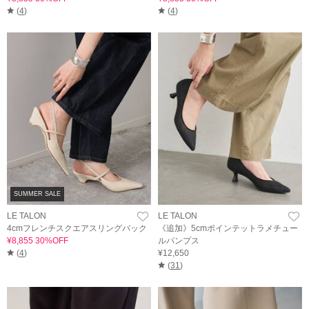
(
4
)
(
4
)
SUMMER SALE
LE TALON
LE TALON
4cmフレンチスクエアスリングバック
《追加》5cmポインテットラメチュー
¥8,855 30%OFF
ルパンプス
(
4
)
¥12,650
(
31
)