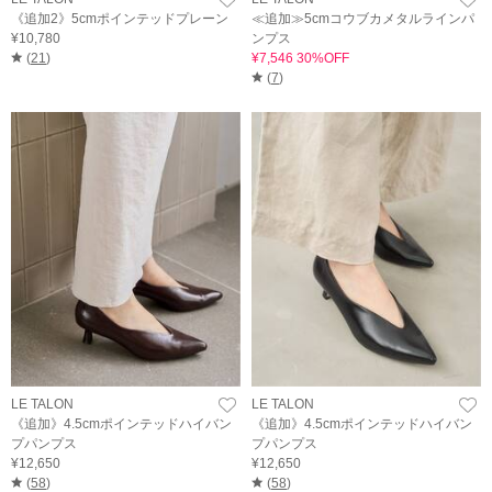
《追加2》5cmポインテッドプレーン
≪追加≫5cmコウブカメタルラインパ
¥10,780
ンプス
(
21
)
¥7,546 30%OFF
(
7
)
LE TALON
LE TALON
《追加》4.5cmポインテッドハイバン
《追加》4.5cmポインテッドハイバン
プパンプス
プパンプス
¥12,650
¥12,650
(
58
)
(
58
)