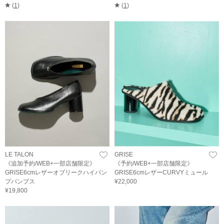
(
1
)
(
1
)
LE TALON
GRISE
《追加予約/WEB+一部店舗限定》
《予約/WEB+一部店舗限定》
GRISE6cmレザーオブリークハイバン
GRISE6cmレザーCURVYミュール
プパンプス
¥22,000
¥19,800