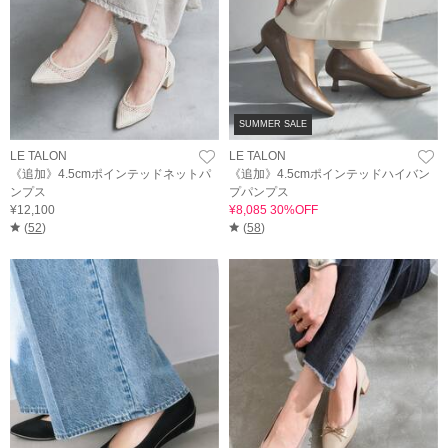
SUMMER SALE
LE TALON
LE TALON
《追加》4.5cmポインテッドネットパ
《追加》4.5cmポインテッドハイバン
ンプス
プパンプス
¥12,100
¥8,085 30%OFF
(
52
)
(
58
)