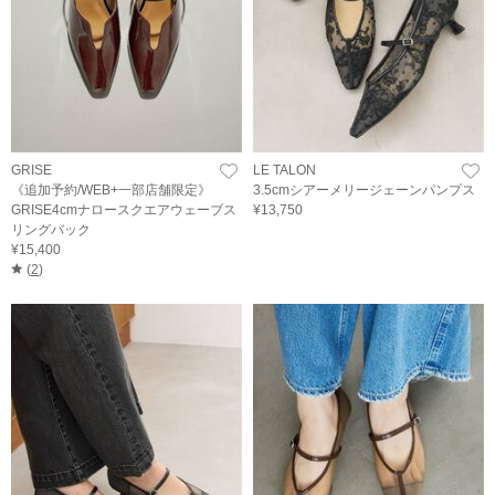
GRISE
LE TALON
《追加予約/WEB+一部店舗限定》
3.5cmシアーメリージェーンパンプス
GRISE4cmナロースクエアウェーブス
¥13,750
リングバック
¥15,400
(
2
)