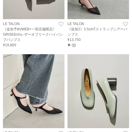
LE TALON
LE TALON
《追加予約/WEB+一部店舗限定》
《追加2》3.5cmTストラップシアーパ
GRISE6cmレザーオブリークハイバン
ンプス
プパンプス
¥13,750
¥19,800
(
9
)