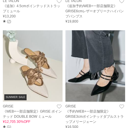
LE TALON
LE TALON
《追加》4.5cmポインテッドストラッ
《追加予約/WEB+一部店舗限定》
プミュール
GRISE6cmレザーオブリークハイバン
¥13,200
プパンプス
(
7
)
¥19,800
SUMMER SALE
GRISE
GRISE
《WEB+一部店舗限定》GRISE ポイン
《予約/WEB+一部店舗限定》
テッド DOUBLE BOW ミュール
GRISE3cmポインテッドダブルストラ
¥12,705 30%OFF
ップメリージェーン
(
1
)
¥16,500