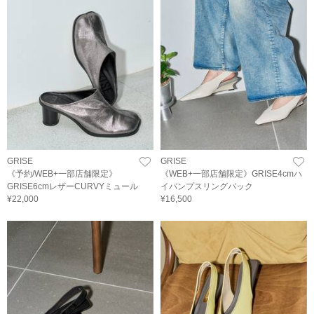
GRISE
GRISE
《予約/WEB+一部店舗限定》
《WEB+一部店舗限定》GRISE4cmハ
GRISE6cmレザーCURVYミュール
イバンプスリングバック
¥22,000
¥16,500