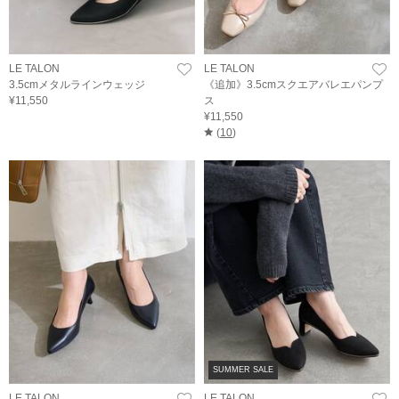
LE TALON
LE TALON
3.5cmメタルラインウェッジ
《追加》3.5cmスクエアバレエパンプ
¥11,550
ス
¥11,550
(
10
)
SUMMER SALE
LE TALON
LE TALON