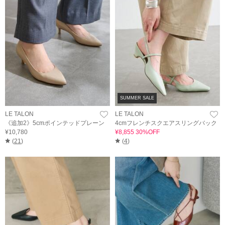
SUMMER SALE
LE TALON
LE TALON
《追加2》5cmポインテッドプレーン
4cmフレンチスクエアスリングバック
¥10,780
¥8,855 30%OFF
(
21
)
(
4
)