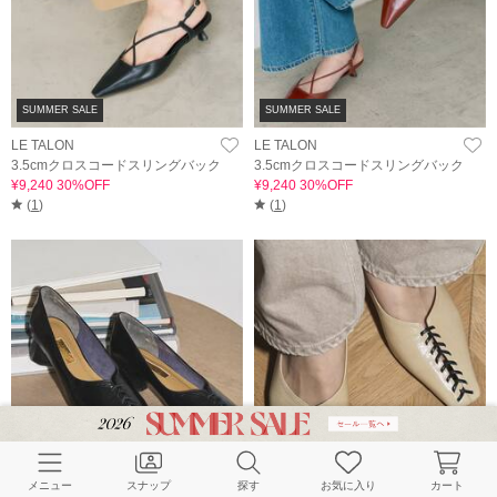
SUMMER SALE
SUMMER SALE
LE TALON
LE TALON
3.5cmクロスコードスリングバック
3.5cmクロスコードスリングバック
¥9,240 30%OFF
¥9,240 30%OFF
(
1
)
(
1
)
メニュー
スナップ
探す
お気に入り
カート