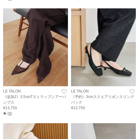
LE TALON
LE TALON
《追加2》3.5cmTストラップシアーパ
《予約》3cmスクエアリボンスリング
ンプス
バック
¥13,750
¥13,750
(
9
)