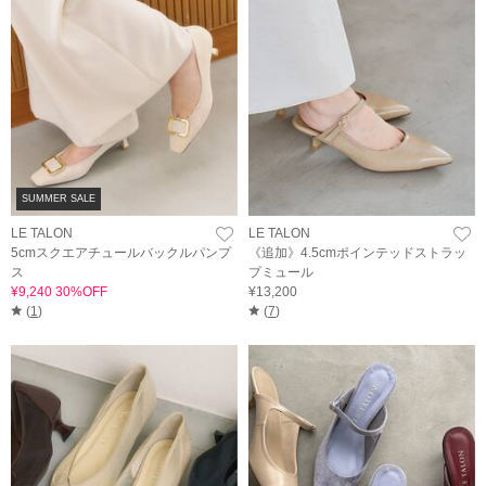
SUMMER SALE
LE TALON
LE TALON
5cmスクエアチュールバックルパンプ
《追加》4.5cmポインテッドストラッ
ス
プミュール
¥9,240 30%OFF
¥13,200
(
1
)
(
7
)