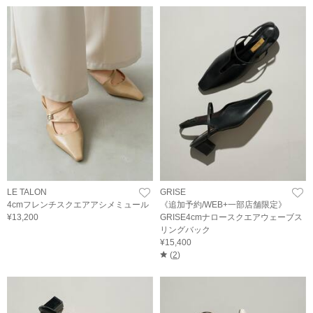
LE TALON
GRISE
4cmフレンチスクエアアシメミュール
《追加予約/WEB+一部店舗限定》
¥13,200
GRISE4cmナロースクエアウェーブス
リングバック
¥15,400
(
2
)