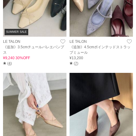
SUMMER SALE
LE TALON
LE TALON
《追加》3.5cmチュールバレエパンプ
《追加》4.5cmポインテッドストラッ
ス
プミュール
¥9,240 30%OFF
¥13,200
(
4
)
(
7
)