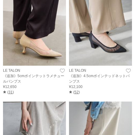
LE TALON
LE TALON
《追加》5cmポインテットラメチュー
《追加》4.5cmポインテッドネットパ
ルパンプス
ンプス
¥12,650
¥12,100
(
31
)
(
52
)