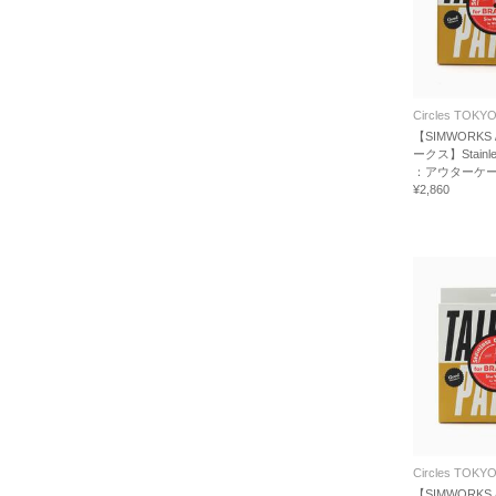
Circles TOKY
【SIMWORKS
ークス】Stainles
：アウターケ
¥2,860
Circles TOKY
【SIMWORKS