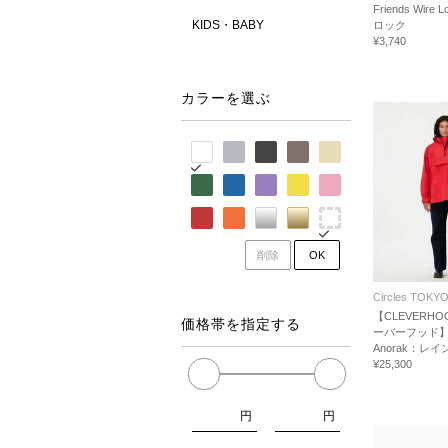
Friends Wir
KIDS・BABY
ロック
¥3,740
カラーを選ぶ
削除
OK
Circles TOKY
【CLEVERHOO
価格帯を指定する
ーバーフッド】R
Anorak：レ
¥25,300
円
円