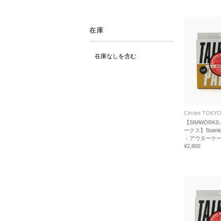
在庫
在庫なしを含む
Circles TOKY
【SIMWORKS
ークス】Stainles
：アウターケ
¥2,860