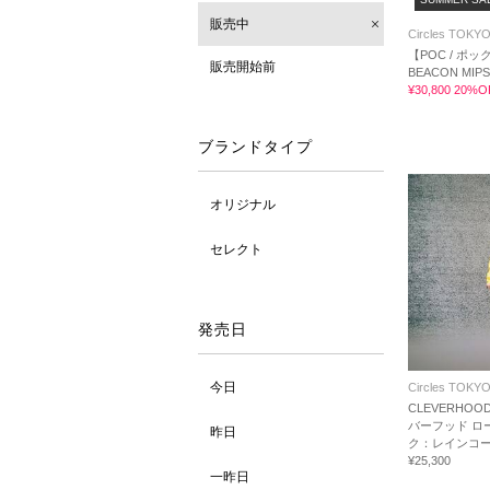
販売中
Circles TOKY
【POC / ポッ
販売開始前
BEACON MI
¥30,800 20%O
ブランドタイプ
オリジナル
セレクト
発売日
今日
Circles TOKY
CLEVERHOOD
バーフッド ロ
昨日
ク：レインコ
¥25,300
一昨日