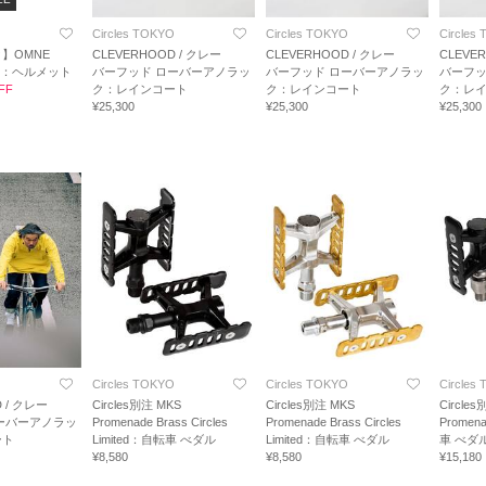
O
Circles TOKYO
Circles TOKYO
Circles
ク】OMNE
CLEVERHOOD / クレー
CLEVERHOOD / クレー
CLEVE
PS：ヘルメット
バーフッド ローバーアノラッ
バーフッド ローバーアノラッ
バーフッ
FF
ク：レインコート
ク：レインコート
ク：レ
¥25,300
¥25,300
¥25,300
O
Circles TOKYO
Circles TOKYO
Circles
 / クレー
Circles別注 MKS
Circles別注 MKS
Circle
ーバーアノラッ
Promenade Brass Circles
Promenade Brass Circles
Promen
ート
Limited：自転車 べダル
Limited：自転車 べダル
車 べダ
¥8,580
¥8,580
¥15,180