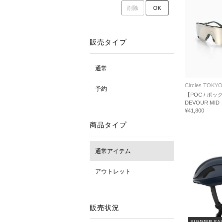
削除
OK
販売タイプ
通常
Circles TOKY
予約
【POC / ポッ
DEVOUR M
¥41,800
商品タイプ
通常アイテム
アウトレット
販売状況
SUMMER SA