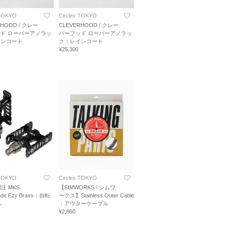
 TOKYO
Circles TOKYO
RHOOD / クレー
CLEVERHOOD / クレー
ド ローバーアノラッ
バーフッド ローバーアノラッ
インコート
ク：レインコート
¥25,300
 TOKYO
Circles TOKYO
s別注 MKS
【SIMWORKS / シムワ
ade Ezy Brass：自転
ークス】Stainless Outer Cable
ル
：アウターケーブル
¥2,860