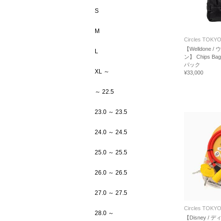
S
M
Circles TOKY
【Welldone /
L
ン】 Chips B
パック
XL ～
¥33,000
～ 22.5
23.0 ～ 23.5
24.0 ～ 24.5
25.0 ～ 25.5
26.0 ～ 26.5
27.0 ～ 27.5
Circles TOKY
28.0 ～
【Disney / 