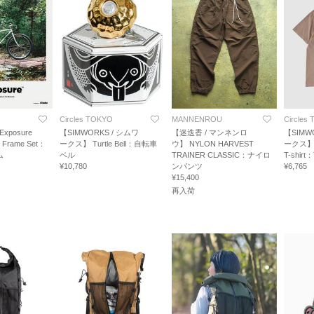
Circles TOKYO
MANNENROU
Circles
xposure
【SIMWORKS / シムワ
【迷迭香 / マンネンロ
【SIMW
r Frame Set：
ークス】 Turtle Bell：自転車
ウ】 NYLON HARVEST
ークス】 Ri
ム
ベル
TRAINER CLASSIC：ナイロ
T-shir
¥10,780
ンパンツ
¥6,765
¥15,400
再入荷