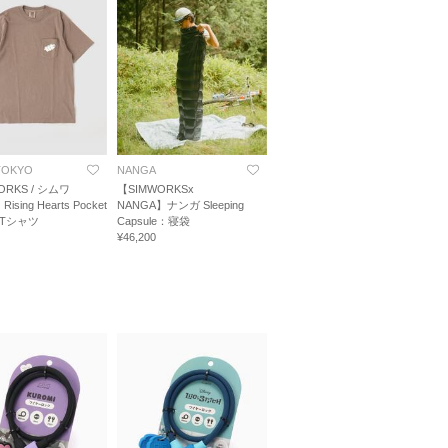
 TOKYO
NANGA
ORKS / シムワ
【SIMWORKSx
sing Hearts Pocket
NANGA】ナンガ Sleeping
t：Tシャツ
Capsule：寝袋
¥46,200