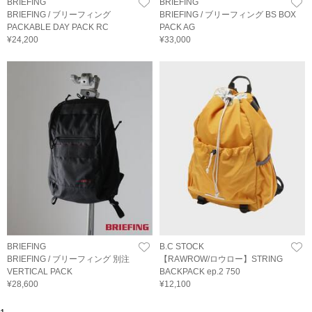
BRIEFING
BRIEFING
BRIEFING / ブリーフィング
BRIEFING / ブリーフィング BS BOX
PACKABLE DAY PACK RC
PACK AG
¥24,200
¥33,000
BRIEFING
B.C STOCK
BRIEFING / ブリーフィング 別注
【RAWROW/ロウロー】STRING
VERTICAL PACK
BACKPACK ep.2 750
¥28,600
¥12,100