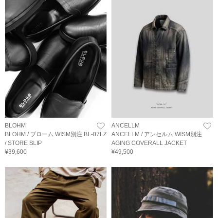
BLOHM
ANCELLM
BLOHM / ブローム WISM別注 BL-07LZ
ANCELLM / アンセルム WISM別注
/ STORE SLIP
AGING COVERALL JACKET
¥39,600
¥49,500