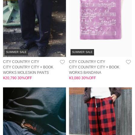
SUMMER SALE
SUMMER SALE
CITY COUNTRY CITY
CITY COUNTRY CITY
CITY COUNTRY CITY × BOOK
CITY COUNTRY CITY × BOOK
WORKS MOLESKIN PANTS
WORKS BANDANA
¥20,790 30%OFF
¥3,080 30%OFF