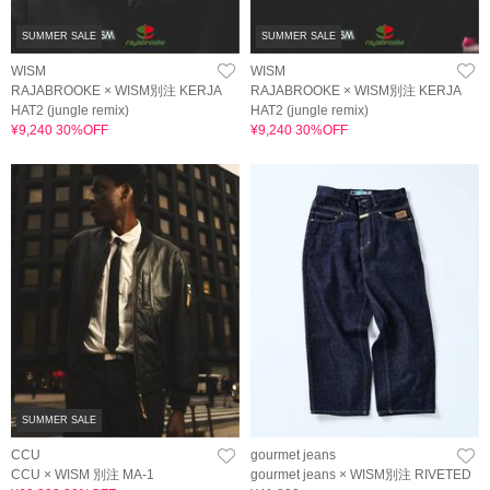
SUMMER SALE
SUMMER SALE
WISM
WISM
RAJABROOKE × WISM別注 KERJA
RAJABROOKE × WISM別注 KERJA
HAT2 (jungle remix)
HAT2 (jungle remix)
¥9,240 30%OFF
¥9,240 30%OFF
SUMMER SALE
CCU
gourmet jeans
CCU × WISM 別注 MA-1
gourmet jeans × WISM別注 RIVETED