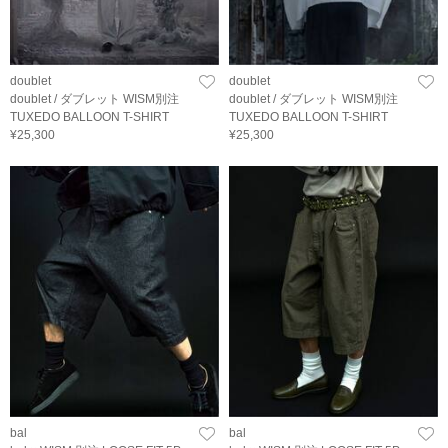
doublet
doublet
doublet / ダブレット WISM別注
doublet / ダブレット WISM別注
TUXEDO BALLOON T-SHIRT
TUXEDO BALLOON T-SHIRT
¥25,300
¥25,300
bal
bal