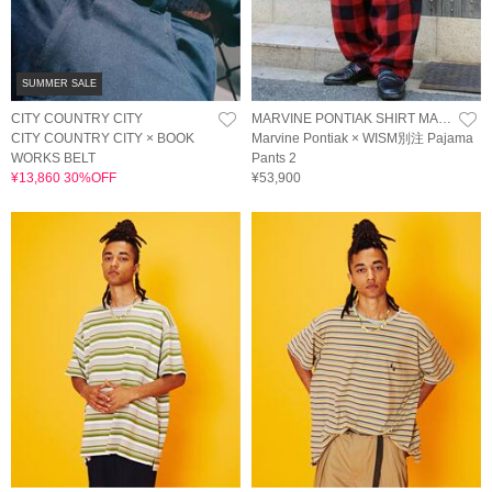
SUMMER SALE
CITY COUNTRY CITY
MARVINE PONTIAK SHIRT MAKERS
CITY COUNTRY CITY × BOOK
Marvine Pontiak × WISM別注 Pajama
WORKS BELT
Pants 2
¥13,860 30%OFF
¥53,900