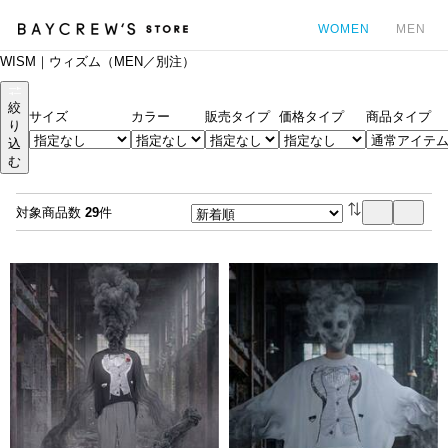
WOMEN
MEN
WISM｜ウィズム（MEN／別注）
カ
絞
サイズ
カラー
販売タイプ
価格タイプ
商品タイプ
り
込
む
対象商品数
29
件