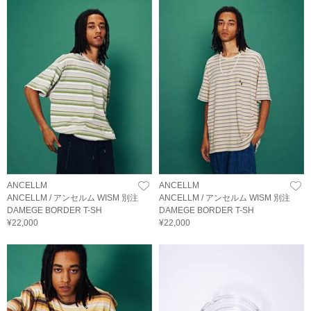
ANCELLM
ANCELLM
ANCELLM / アンセルム WISM 別注
ANCELLM / アンセルム WISM 別注
DAMEGE BORDER T-SH
DAMEGE BORDER T-SH
¥22,000
¥22,000