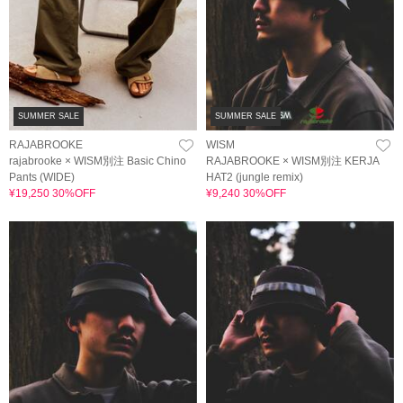
SUMMER SALE
SUMMER SALE
RAJABROOKE
WISM
rajabrooke × WISM別注 Basic Chino
RAJABROOKE × WISM別注 KERJA
Pants (WIDE)
HAT2 (jungle remix)
¥19,250 30%OFF
¥9,240 30%OFF