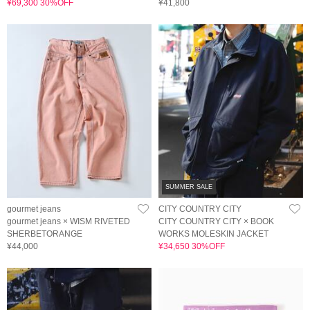
¥69,300 30%OFF
¥41,800
SUMMER SALE
gourmet jeans
CITY COUNTRY CITY
gourmet jeans × WISM RIVETED
CITY COUNTRY CITY × BOOK
SHERBETORANGE
WORKS MOLESKIN JACKET
¥44,000
¥34,650 30%OFF