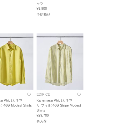
ャツ
品
¥9,900
予約商品
EDIFICE
a Phil. (カネマ
Kanemasa Phil. (カネマ
46G Modest Shirts
サ フィル)46G Stripe Modest
Shirts
¥29,700
再入荷