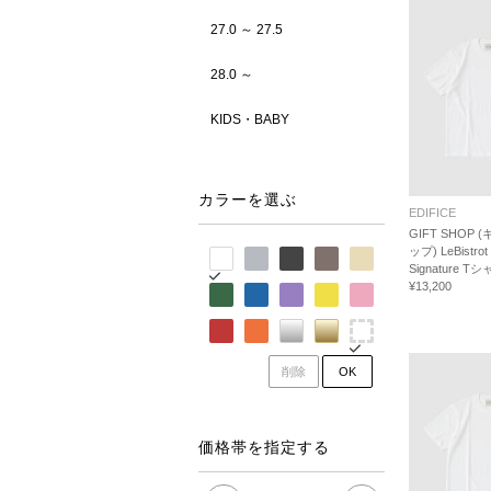
27.0 ～ 27.5
28.0 ～
KIDS・BABY
カラーを選ぶ
EDIFICE
GIFT SHOP
ップ) LeBistrot 
Signature T
¥13,200
削除
OK
価格帯を指定する