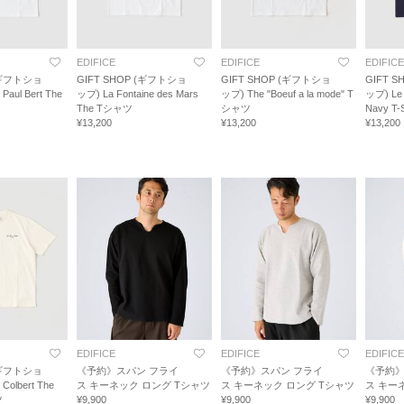
EDIFICE
EDIFICE
EDIFICE
 (ギフトショ
GIFT SHOP (ギフトショ
GIFT SHOP (ギフトショ
GIFT 
 Paul Bert The
ップ) La Fontaine des Mars
ップ) The "Boeuf a la mode" T
ップ) Le 
The Tシャツ
シャツ
Navy T-S
¥13,200
¥13,200
¥13,200
EDIFICE
EDIFICE
EDIFICE
 (ギフトショ
《予約》スパン フライ
《予約》スパン フライ
《予約》
Colbert The
ス キーネック ロング Tシャツ
ス キーネック ロング Tシャツ
ス キー
ツ
¥9,900
¥9,900
¥9,900