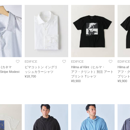
EDIFICE
EDIFICE
EDIFICE
l. (カネマ
ピマコットン イングリ
Hilma af Klint（ヒルマ・
Hilma 
ripe Modest
ッシュカラーシャツ
アフ・クリント）別注 アート
アフ・ク
¥18,700
プリント Tシャツ
プリント
¥9,900
¥9,900