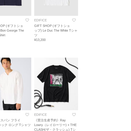
EDIFICE
SHOP (ギフトショ
GIFT SHOP (ギフトショ
Bon George The
ップ) Le Duc The White Tシャ
hirt
ツ
¥13,200
EDIFICE
スパン フライ
《受注生産予約》Ray
ネック ロング Tシャツ
Lowry（レイローリー) × THE
CLASH(ザ・クラッシュ) Tシ