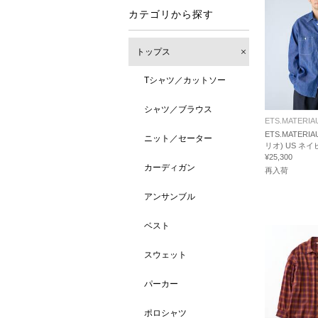
カテゴリから探す
トップス
Tシャツ／カットソー
シャツ／ブラウス
ETS.MATERIA
ETS.MATERI
ニット／セーター
リオ) US ネ
¥25,300
カーディガン
再入荷
アンサンブル
ベスト
スウェット
パーカー
ポロシャツ