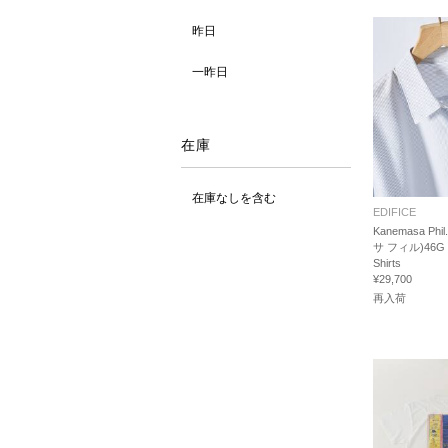
昨日
一昨日
在庫
在庫なしを含む
EDIFICE
Kanemasa Phi
サ フィル)46G St
Shirts
¥29,700
再入荷