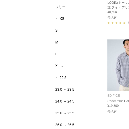
LODIN(トーマ
フリー
注 フォト プリ
¥8,800
再入荷
～ XS
S
M
L
XL ～
～ 22.5
23.0 ～ 23.5
EDIFICE
24.0 ～ 24.5
Convertible C
¥19,800
再入荷
25.0 ～ 25.5
26.0 ～ 26.5