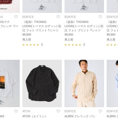
UX
EDIFICE
EDIFICE
EDIFICE
AUX(マテ
《追加》THOMAS
《追加》THOMAS
《追加》
 フレンチ ワー
LODIN(トーマス ロディン) 別
LODIN(トーマス ロディン) 別
LODIN
注 フォト プリント Tシャツ
注 フォト プリント Tシャツ
注 フォ
¥8,800
¥8,800
¥8,800
再入荷
再入荷
再入荷
3
3
ATON
EDIFICE
EDIFICE
AS
ATON（エイトン）
ALBINI クレリック バン
ALBIN