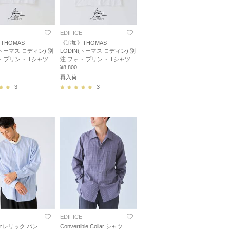
EDIFICE
THOMAS
《追加》THOMAS
(トーマス ロディン) 別
LODIN(トーマス ロディン) 別
ト プリント Tシャツ
注 フォト プリント Tシャツ
¥8,800
再入荷
3
3
EDIFICE
I クレリック バン
Convertible Collar シャツ