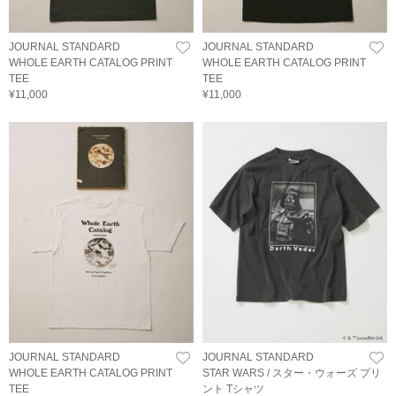
JOURNAL STANDARD
JOURNAL STANDARD
WHOLE EARTH CATALOG PRINT
WHOLE EARTH CATALOG PRINT
TEE
TEE
¥11,000
¥11,000
JOURNAL STANDARD
JOURNAL STANDARD
WHOLE EARTH CATALOG PRINT
STAR WARS / スター・ウォーズ プリ
TEE
ント Tシャツ