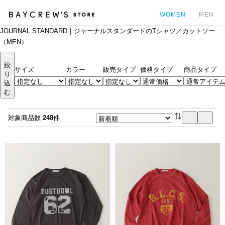
WOMEN
MEN
JOURNAL STANDARD｜ジャーナルスタンダードのTシャツ／カットソー
カ
（MEN）
絞
サイズ
カラー
販売タイプ
価格タイプ
商品タイプ
り
込
む
対象商品数
248
件