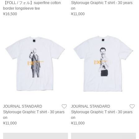
【FOLL / フォル】superfine cotton
Stylorouge Graphic T shirt - 30 years
border longsleeve tee
on
¥16,500
¥11,000
JOURNAL STANDARD
JOURNAL STANDARD
Stylorouge Graphic T shirt - 30 years
Stylorouge Graphic T shirt - 30 years
on
on
¥11,000
¥11,000