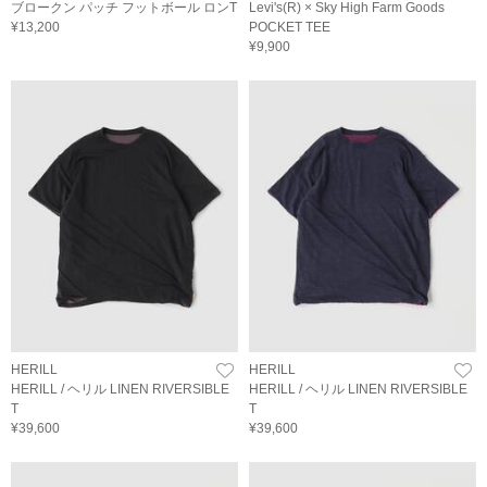
ブロークン パッチ フットボール ロンT
Levi's(R) × Sky High Farm Goods
¥13,200
POCKET TEE
¥9,900
HERILL
HERILL
HERILL / ヘリル LINEN RIVERSIBLE
HERILL / ヘリル LINEN RIVERSIBLE
T
T
¥39,600
¥39,600