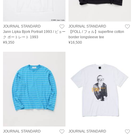
JOURNAL STANDARD
JOURNAL STANDARD
Jann Lipka Bjork Portrait 1993 / ビョー
【FOLL / フォル】superfine cotton
ク ポートレート 1993
border longsleeve tee
¥9,350
¥16,500
JOURNAL STANDARD
JOURNAL STANDARD