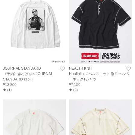
JOURNAL STANDARD
HEALTH KNIT
《予約》志村けん × JOURNAL
Healthknit / ヘルスニット 別注 ヘンリ
STANDARD ロンT
ーネックTシャツ
¥13,200
¥7,150
(
1
)
(
2
)