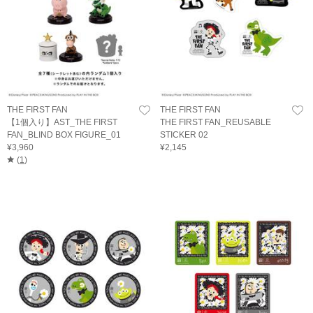
THE FIRST FAN
THE FIRST FAN
【1個入り】AST_THE FIRST
THE FIRST FAN_REUSABLE
FAN_BLIND BOX FIGURE_01
STICKER 02
¥3,960
¥2,145
(
1
)