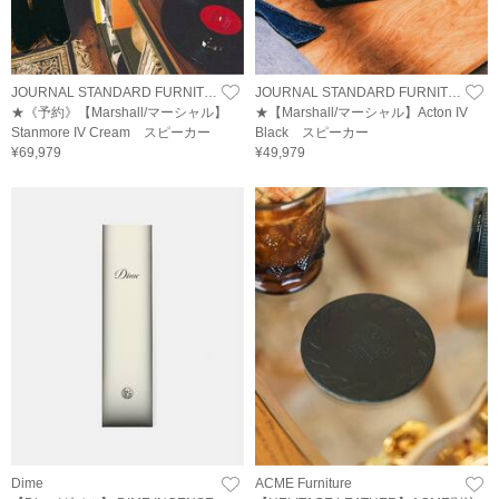
JOURNAL STANDARD FURNITURE
JOURNAL STANDARD FURNITURE
★《予約》【Marshall/マーシャル】
★【Marshall/マーシャル】Acton IV
Stanmore IV Cream スピーカー
Black スピーカー
¥69,979
¥49,979
Dime
ACME Furniture