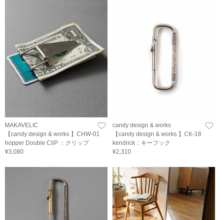
MAKAVELIC
candy design & works
【candy design & works 】CHW-01
【candy design & works 】CK-18
hopper Double CliP ：クリップ
kendrick：キーフック
¥3,080
¥2,310