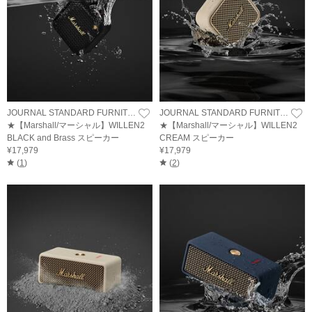
JOURNAL STANDARD FURNITURE
JOURNAL STANDARD FURNITURE
★【Marshall/マーシャル】WILLEN2
★【Marshall/マーシャル】WILLEN2
BLACK and Brass スピーカー
CREAM スピーカー
¥17,979
¥17,979
(
1
)
(
2
)