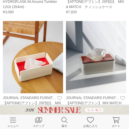
HYDROFLASK All Around Tumbler
【APTONE/アプトン】JSF別注 MIX
12Oz (354ml)
& MATCH ティッシュケース
¥3,080
¥7,920
JOURNAL STANDARD FURNITURE
JOURNAL STANDARD FURNITURE
【APTONE/アプトン】JSF別注 MIX
【APTONE/アプトン】 MIX MATCH
& MATCH ティッシュケース
ティッシュケース
¥7,920
¥7,920
メニュー
スナップ
探す
お気に入り
カート