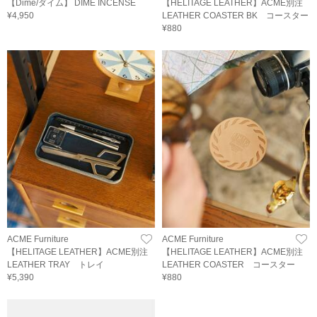
【Dime/ダイム】 DIME INCENSE
【HELITAGE LEATHER】ACME別注
¥4,950
LEATHER COASTER BK コースター
¥880
ACME Furniture
ACME Furniture
【HELITAGE LEATHER】ACME別注
【HELITAGE LEATHER】ACME別注
LEATHER TRAY トレイ
LEATHER COASTER コースター
¥5,390
¥880