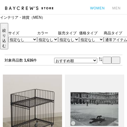
WOMEN
MEN
インテリア・雑貨（MEN）
カ
絞
サイズ
カラー
販売タイプ
価格タイプ
商品タイプ
り
込
む
対象商品数
1,616
件