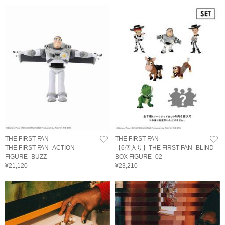
THE FIRST FAN
THE FIRST FAN
THE FIRST FAN_ACTION
【6個入り】THE FIRST FAN_BLIND
FIGURE_BUZZ
BOX FIGURE_02
¥21,120
¥23,210