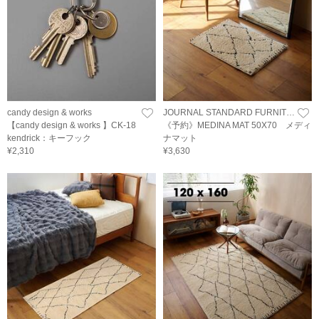
candy design & works
JOURNAL STANDARD FURNITURE
【candy design & works 】CK-18
《予約》MEDINA MAT 50X70 メディ
kendrick：キーフック
ナマット
¥2,310
¥3,630