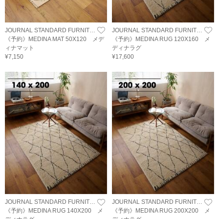
JOURNAL STANDARD FURNITURE
JOURNAL STANDARD FURNITURE
《予約》MEDINA MAT 50X120 メデ
《予約》MEDINA RUG 120X160 メ
ィナマット
ディナラグ
¥7,150
¥17,600
JOURNAL STANDARD FURNITURE
JOURNAL STANDARD FURNITURE
《予約》MEDINA RUG 140X200 メ
《予約》MEDINA RUG 200X200 メ