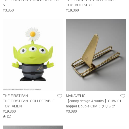
5
TOY_BULLSEYE
¥3,850
¥19,360
THE FIRST FAN
MAKAVELIC
THE FIRST FAN_COLLECTABLE
【candy design & works 】CHW-01
TOY_ALIEN
hopper Double CliP ：クリップ
¥19,360
¥3,080
(
1
)