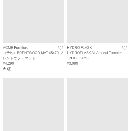
ACME Furniture
HYDRO FLASK
《予約》BRENTWOOD MAT 45x70 ブ
HYDROFLASK All Around Tumbler
レントウッド マット
12Oz (354ml)
¥4,290
¥3,080
(
3
)