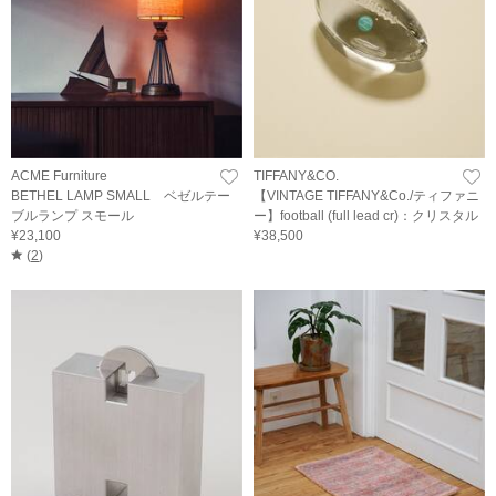
ACME Furniture
TIFFANY&CO.
BETHEL LAMP SMALL ベゼルテー
【VINTAGE TIFFANY&Co./ティファニ
ブルランプ スモール
ー】football (full lead cr)：クリスタル
¥23,100
¥38,500
(
2
)