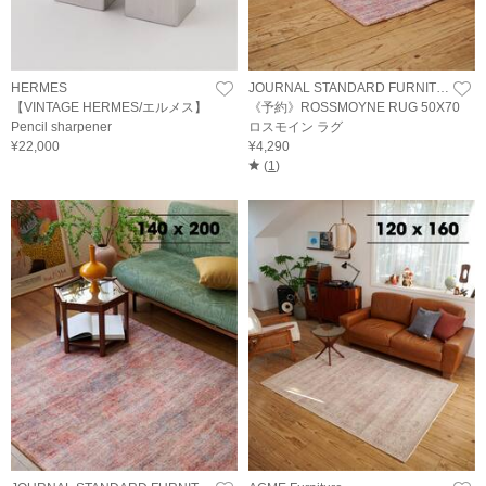
HERMES
JOURNAL STANDARD FURNITURE
【VINTAGE HERMES/エルメス】
《予約》ROSSMOYNE RUG 50X70
Pencil sharpener
ロスモイン ラグ
¥22,000
¥4,290
(
1
)