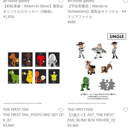
art cruise gallery
art cruise gallery
【村松英俊｜Return to Stone】展覧会
【宇佐美雅浩｜Manda-la
オリジナルステッカー（5枚組）
Somewhere】展覧会オリジナル - A4
¥1,650
クリアファイル
¥660
THE FIRST FAN
THE FIRST FAN
THE FIRST FAN_POSTCARD SET OF
【1個入り】AST_THE FIRST
8_02
FAN_BLIND BOX FIGURE_02
¥3,960
¥3,960