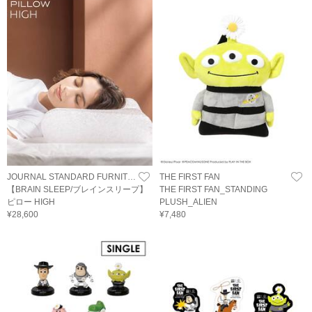
JOURNAL STANDARD FURNITURE
THE FIRST FAN
【BRAIN SLEEP/ブレインスリープ】
THE FIRST FAN_STANDING
ピロー HIGH
PLUSH_ALIEN
¥28,600
¥7,480