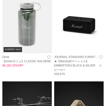
SUMMER SALE
Dime
JOURNAL STANDARD FURNITURE
【Dime/ダイム】CLASSIC NALGENE
★【Marshall/マーシャル】
¥6,160 20%OFF
EMBERTON3 BLACK & SILVER ス
ピーカー
¥28,979