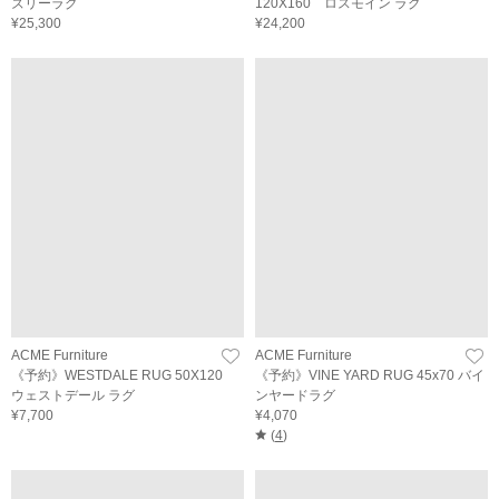
ズリーラグ
120X160 ロスモイン ラグ
¥25,300
¥24,200
ACME Furniture
ACME Furniture
《予約》WESTDALE RUG 50X120
《予約》VINE YARD RUG 45x70 バイ
ウェストデール ラグ
ンヤードラグ
¥7,700
¥4,070
(
4
)