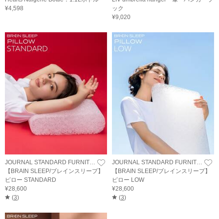
¥4,598
ック
¥9,020
JOURNAL STANDARD FURNITURE
JOURNAL STANDARD FURNITURE
【BRAIN SLEEP/ブレインスリープ】
【BRAIN SLEEP/ブレインスリープ】
ピロー STANDARD
ピロー LOW
¥28,600
¥28,600
(
3
)
(
3
)