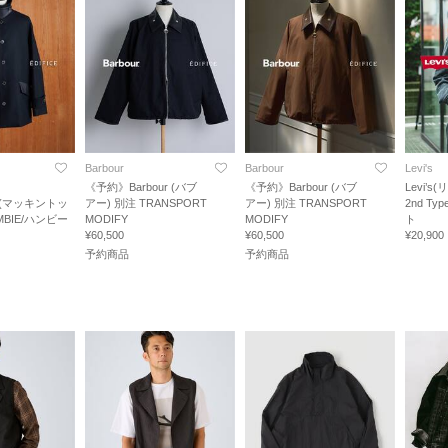
Barbour
Barbour
Levi's
《予約》Barbour (バブ
《予約》Barbour (バブ
Levi’
SH(マッキントッ
アー) 別注 TRANSPORT
アー) 別注 TRANSPORT
2nd T
MBIE/ハンビー
MODIFY
MODIFY
ト
¥60,500
¥60,500
¥20,900
予約商品
予約商品