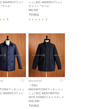
注 WAVERLY/ウェー
シュ) 別注 WAVERLY/ウェー
 "ウール”
ヴァリー "ウール”
¥86,900
品
予約商品
2
2
osh
Mackintosh
》
《予約》
NTOSH(マッキントッ
MACKINTOSH(マッキントッ
注 WAVERLY/ウェー
シュ) 別注 WEATHERTEC
ー
SKYE STAND/スカイスタンド
¥162,800
品
予約商品