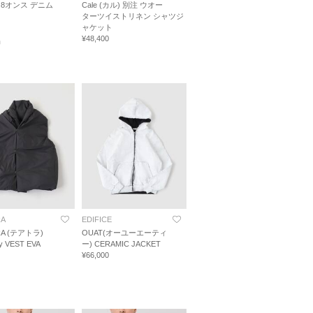
8オンス デニム
Cale (カル) 別注 ウオー
ターツイストリネン シャツジ
ャケット
¥48,400
品
RA
EDIFICE
RA (テアトラ)
OUAT(オーユーエーティ
y VEST EVA
ー) CERAMIC JACKET
¥66,000