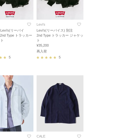
Levi's
evi’s(リーバイ
Levi’s(リーバイス) 別注
 2nd Type トラッカー
2nd Type トラッカー ジャケッ
ット
ト
¥35,200
再入荷
5
5
CALE