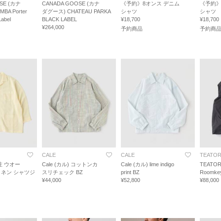
SE (カナ
CANADA GOOSE (カナ
《予約》8オンス デニム
《予約》
BA Porter
ダグース) CHATEAU PARKA
シャツ
シャツ
Label
BLACK LABEL
¥18,700
¥18,700
¥264,000
予約商品
予約商
CALE
CALE
TEATO
別注 ウオー
Cale (カル) コットンカ
Cale (カル) lime indigo
TEATO
ネン シャツジ
スリチェック BZ
print BZ
Roomke
¥44,000
¥52,800
¥88,000