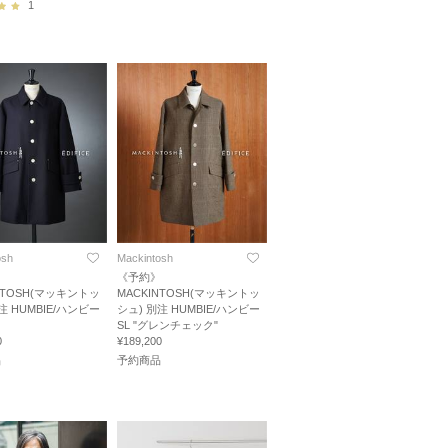
1
osh
Mackintosh
》
《予約》
NTOSH(マッキントッ
MACKINTOSH(マッキントッ
注 HUMBIE/ハンビー
シュ) 別注 HUMBIE/ハンビー
SL "グレンチェック"
0
¥189,200
品
予約商品