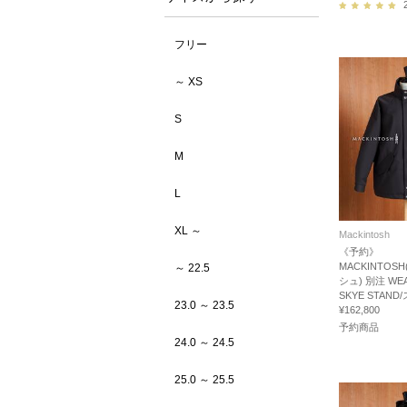
フリー
～ XS
S
M
L
XL ～
Mackintosh
《予約》
MACKINTO
～ 22.5
シュ) 別注 WE
SKYE STAN
23.0 ～ 23.5
¥162,800
予約商品
24.0 ～ 24.5
25.0 ～ 25.5