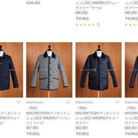
¥165,000
シュ) 別注 WAVERLY/ウェー
シュ) 別
ヴァリー "ウール”
ヴァリー
¥86,900
¥86,900
予約商品
予約商
2
Mackintosh
Mackintosh
Mackint
《予約》
《予約》
《予約
SH(マッキントッ
MACKINTOSH(マッキントッ
MACKINTOSH(マッキントッ
MACKI
VERLY/ウェー
シュ) 別注 WAVERLY ”ハウン
シュ) 別注 WAVERLY/ウェー
シュ) 別
ル”
ドトゥース”
ヴァリー
ヴァリ
¥97,900
¥69,300
¥69,300
予約商品
予約商品
予約商