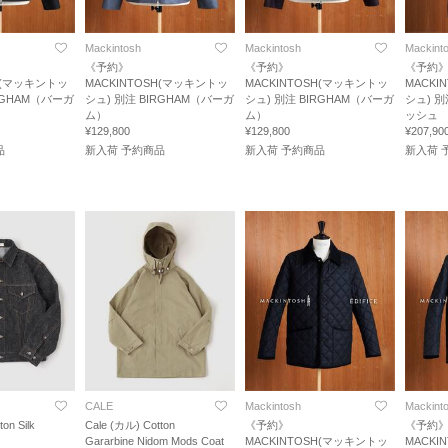
Mackintosh
Mackintosh
Mackint
《予約》
《予約》
《予約
SH(マッキントッ
MACKINTOSH(マッキントッ
MACKINTOSH(マッキントッ
MACKI
RGHAM（バーガ
シュ) 別注 BIRGHAM（バーガ
シュ) 別注 BIRGHAM（バーガ
シュ) 別
ム）
ム）
ッシュ
¥129,800
¥129,800
¥207,90
品
新入荷 予約商品
新入荷 予約商品
新入荷 
CALE
Mackintosh
Mackint
on Silk
Cale (カル) Cotton
《予約》
《予約
Gararbine Nidom Mods Coat
MACKINTOSH(マッキントッ
MACKI