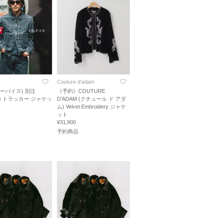
Couture d'adam
s(リーバイス) 別注
《予約》COUTURE
ype トラッカー ジャケッ
D’ADAM (クチュール ド アダ
ム) Velvet Embroidery ジャケ
ット
¥31,900
予約商品