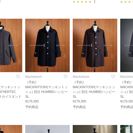
2
1
Mackintosh
Mackintosh
Mackint
《予約》
《予約》
《予約
SH(マッキントッ
MACKINTOSH(マッキントッ
MACKINTOSH(マッキントッ
MACKI
ATHERTEC
シュ) 別注 HUMBIE/ハンビー
シュ) 別注 HUMBIE/ハンビー
シュ) 別
D/スカイスタンド
SL
SL
SL
¥179,300
¥179,300
¥179,30
予約商品
予約商品
予約商