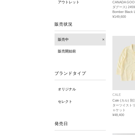
アウトレット
CANADA GOO
ダグース) 2459M
Bomber Black 
¥149,600
販売状況
販売中
販売開始前
ブランドタイプ
オリジナル
CALE
Cale (カル) 
セレクト
ターツイストリ
ャケット
¥48,400
発売日