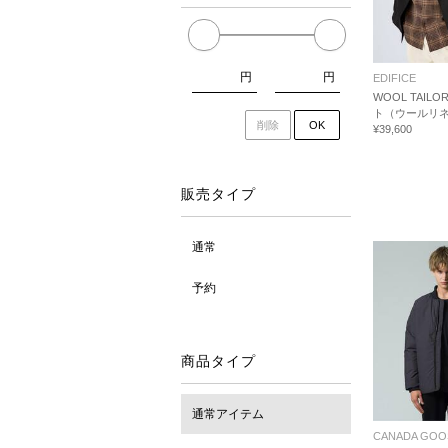
円
円
EDIFICE
WOOL TAILO
ト（ウールリ
削除
OK
¥39,600
販売タイプ
通常
予約
商品タイプ
通常アイテム
CANADA GOO