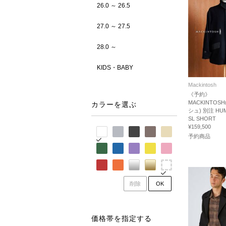
26.0 ～ 26.5
27.0 ～ 27.5
28.0 ～
KIDS・BABY
Mackintosh
《予約》
MACKINTO
カラーを選ぶ
シュ) 別注 HU
SL SHORT
¥159,500
予約商品
削除
OK
価格帯を指定する