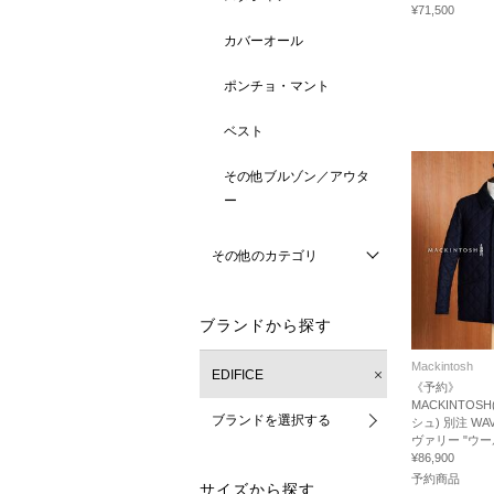
¥71,500
カバーオール
ポンチョ・マント
ベスト
その他ブルゾン／アウタ
ー
その他のカテゴリ
ブランドから探す
Mackintosh
EDIFICE
《予約》
MACKINTO
ブランドを選択する
シュ) 別注 WA
ヴァリー "ウー
¥86,900
予約商品
サイズから探す