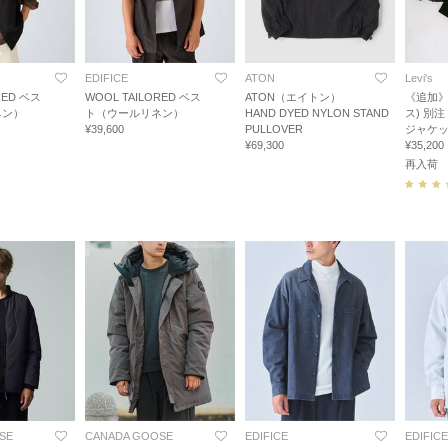
EDIFICE
ATON
Levi's
RED ベス
WOOL TAILORED ベス
ATON（エイトン）
《追加》L
ネン）
ト（ウールリネン）
HAND DYED NYLON STAND
ス) 別注
¥39,600
PULLOVER
ジャケ
¥69,300
¥35,200
再入荷
SE
CANADA GOOSE
EDIFICE
EDIFICE