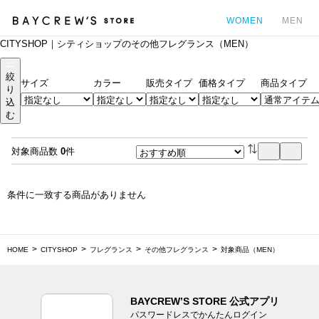
WOMEN
MEN
CITYSHOP｜シティショップのその他フレグランス（MEN）
カ
絞
サイズ
カラー
販売タイプ
価格タイプ
商品タイプ
り
込
む
対象商品数
0
件
条件に一致する商品がありません
HOME
CITYSHOP
フレグランス
その他フレグランス
対象商品（MEN）
BAYCREW’S STORE 公式アプリ
パスワードレスでかんたんログイン