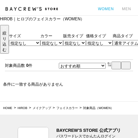
WOMEN
MEN
HIROB｜ヒロブのフェイスカラー（WOMEN）
カ
絞
サイズ
カラー
販売タイプ
価格タイプ
商品タイプ
り
込
む
対象商品数
0
件
条件に一致する商品がありません
HOME
HIROB
メイクアップ
フェイスカラー
対象商品（WOMEN）
BAYCREW’S STORE 公式アプリ
パスワードレスでかんたんログイン