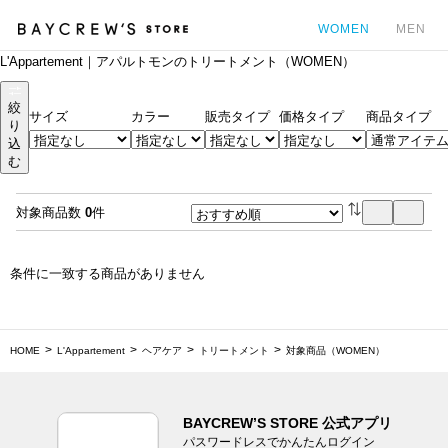
WOMEN
MEN
L'Appartement｜アパルトモンのトリートメント（WOMEN）
カ
絞
サイズ
カラー
販売タイプ
価格タイプ
商品タイプ
り
込
む
対象商品数
0
件
条件に一致する商品がありません
HOME
L'Appartement
ヘアケア
トリートメント
対象商品（WOMEN）
BAYCREW’S STORE 公式アプリ
パスワードレスでかんたんログイン