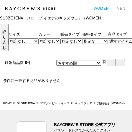
WOMEN
MEN
SLOBE IENA｜スローブ イエナのキッズウェア（WOMEN）
カ
絞
サイズ
カラー
販売タイプ
価格タイプ
商品タイプ
り
込
む
対象商品数
0
件
条件に一致する商品がありません
HOME
SLOBE IENA
ママ／ベビー・キッズ
キッズウェア
対象商品（WOMEN）
BAYCREW’S STORE 公式アプリ
パスワードレスでかんたんログイン