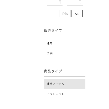
円
円
削除
OK
販売タイプ
通常
予約
商品タイプ
通常アイテム
アウトレット