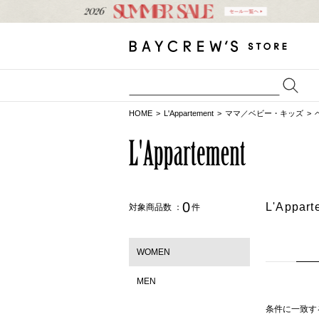
HOME
L'Appartement
ママ／ベビー・キッズ
0
L'App
対象商品数 ：
件
WOMEN
MEN
条件に一致す