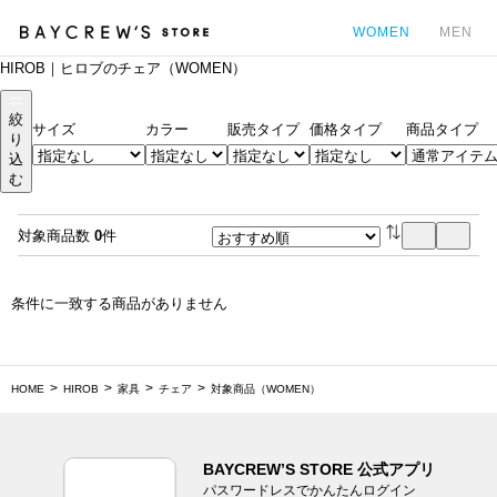
WOMEN
MEN
HIROB｜ヒロブのチェア（WOMEN）
カ
絞
サイズ
カラー
販売タイプ
価格タイプ
商品タイプ
り
込
む
対象商品数
0
件
条件に一致する商品がありません
HOME
HIROB
家具
チェア
対象商品（WOMEN）
BAYCREW’S STORE 公式アプリ
パスワードレスでかんたんログイン