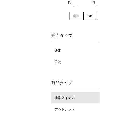
円
円
削除
OK
販売タイプ
通常
予約
商品タイプ
通常アイテム
アウトレット