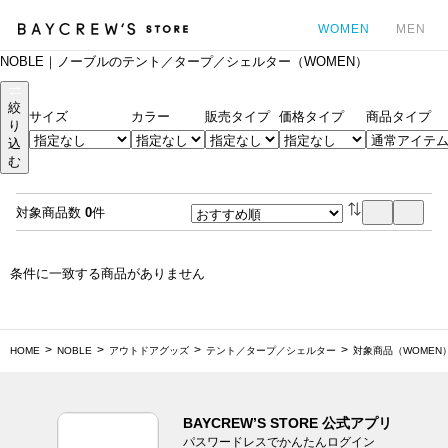
WOMEN
MEN
NOBLE｜ノーブルのテント／タープ／シェルター（WOMEN）
カ
絞
サイズ
カラー
販売タイプ
価格タイプ
商品タイプ
り
込
む
対象商品数
0
件
条件に一致する商品がありません
HOME
NOBLE
アウトドアグッズ
テント／タープ／シェルター
対象商品（WOMEN
BAYCREW’S STORE 公式アプリ
パスワードレスでかんたんログイン