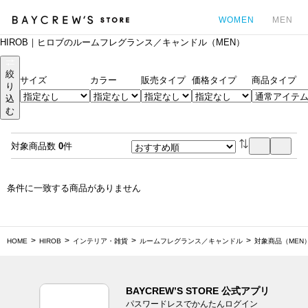
WOMEN
MEN
HIROB｜ヒロブのルームフレグランス／キャンドル（MEN）
カ
絞
サイズ
カラー
販売タイプ
価格タイプ
商品タイプ
り
込
む
対象商品数
0
件
条件に一致する商品がありません
HOME
HIROB
インテリア・雑貨
ルームフレグランス／キャンドル
対象商品（MEN
BAYCREW’S STORE 公式アプリ
パスワードレスでかんたんログイン