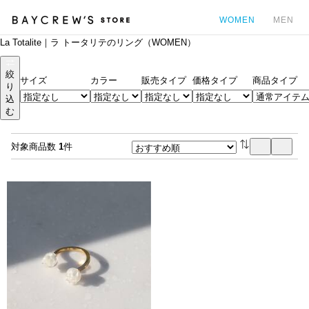
WOMEN
MEN
La Totalite｜ラ トータリテのリング（WOMEN）
カ
絞
サイズ
カラー
販売タイプ
価格タイプ
商品タイプ
り
込
む
対象商品数
1
件