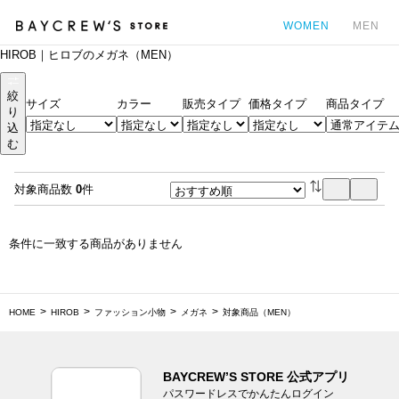
WOMEN
MEN
HIROB｜ヒロブのメガネ（MEN）
カ
絞
サイズ
カラー
販売タイプ
価格タイプ
商品タイプ
り
込
む
対象商品数
0
件
条件に一致する商品がありません
HOME
HIROB
ファッション小物
メガネ
対象商品（MEN）
BAYCREW’S STORE 公式アプリ
パスワードレスでかんたんログイン