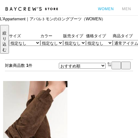
WOMEN
MEN
L'Appartement｜アパルトモンのロングブーツ（WOMEN）
カ
絞
サイズ
カラー
販売タイプ
価格タイプ
商品タイプ
り
込
む
対象商品数
1
件