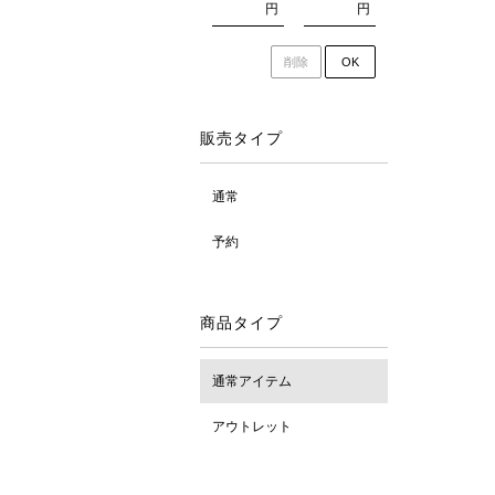
円
円
削除
OK
販売タイプ
通常
予約
商品タイプ
通常アイテム
アウトレット