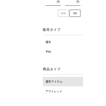
円
円
削除
OK
販売タイプ
通常
予約
商品タイプ
通常アイテム
アウトレット