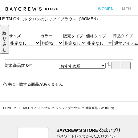
WOMEN
MEN
LE TALON｜ル タロンのシャツ／ブラウス（WOMEN）
カ
絞
サイズ
カラー
販売タイプ
価格タイプ
商品タイプ
り
込
む
対象商品数
0
件
条件に一致する商品がありません
HOME
LE TALON
トップス
シャツ／ブラウス
対象商品（WOMEN）
BAYCREW’S STORE 公式アプリ
パスワードレスでかんたんログイン