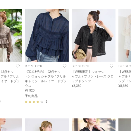
B.C STOCK
B.C STOCK
B.C ST
《2点セッ
《追加3予約》《2点セッ
【WEB限定】ウォッシ
【WEB
ブル / フリル
ト》ウォッシャブル / フリル
ャブル / プリントレース クロ
ャブル 
レイヤードブラ
キャミソールレイヤードブラ
ップドシャツ
ップド
ウス
¥8,360
¥8,360
¥7,920
予約商品
8
8