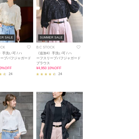
ER SALE
SUMMER SALE
OCK
B.C STOCK
》手洗い可 / ハ
《追加4》手洗い可 / ハ
リーブパフジャガード
ーフスリーブパフジャガード
ス
ブラウス
 10%OFF
¥4,950 10%OFF
24
24