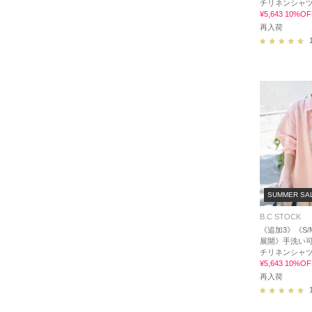
チリネンシャ
¥5,643 10%OF
再入荷
SUMMER SA
B.C STOCK
《追加3》《S
展開》手洗い可 
チリネンシャ
¥5,643 10%OF
再入荷