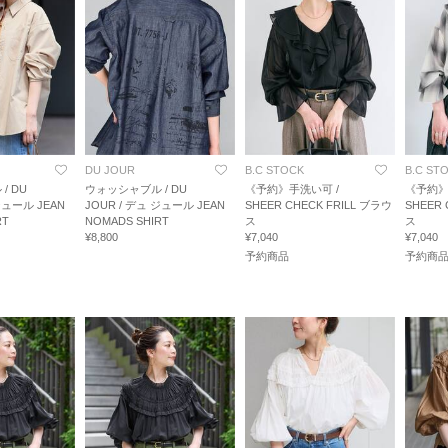
DU JOUR
B.C STOCK
B.C ST
/ DU
ウォッシャブル / DU
《予約》手洗い可 /
《予約》
ジュール JEAN
JOUR / デュ ジュール JEAN
SHEER CHECK FRILL ブラウ
SHEER 
RT
NOMADS SHIRT
ス
ス
¥8,800
¥7,040
¥7,040
予約商品
予約商