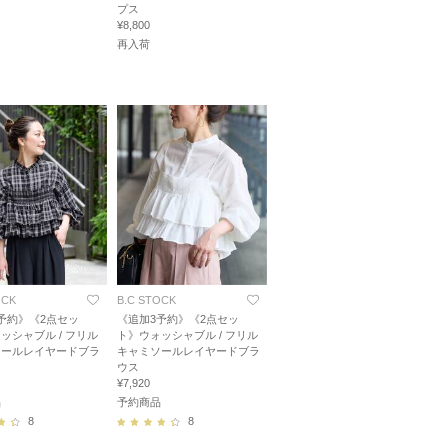
プス
¥8,800
再入荷
OCK
B.C STOCK
予約》《2点セッ
《追加3予約》《2点セッ
ッシャブル / フリル
ト》ウォッシャブル / フリル
ソールレイヤードブラ
キャミソールレイヤードブラ
ウス
¥7,920
品
予約商品
8
8