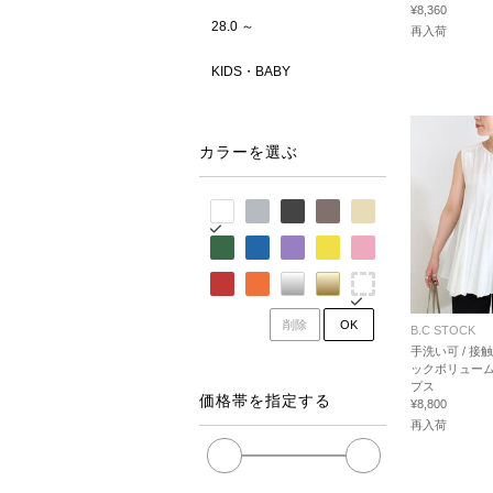
¥8,360
28.0 ～
再入荷
KIDS・BABY
カラーを選ぶ
削除
OK
B.C STOCK
手洗い可 / 接触
ックボリュー
プス
価格帯を指定する
¥8,800
再入荷