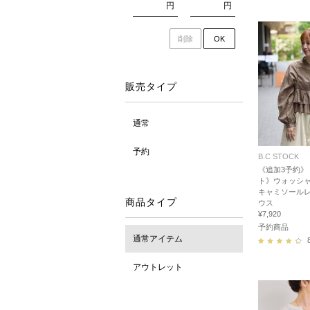
円
円
削除
OK
販売タイプ
通常
予約
B.C STOCK
《追加3予約》
ト》ウォッシャ
キャミソール
商品タイプ
ウス
¥7,920
予約商品
通常アイテム
アウトレット