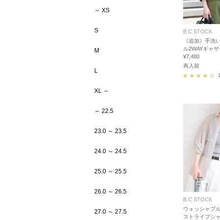
～ XS
S
B.C STOCK
《追加》手洗い可
ル2WAYギャ
M
¥7,480
再入荷
L
XL ～
～ 22.5
23.0 ～ 23.5
24.0 ～ 24.5
25.0 ～ 25.5
26.0 ～ 26.5
B.C STOCK
ウォッシャブル 
27.0 ～ 27.5
ストライプシ