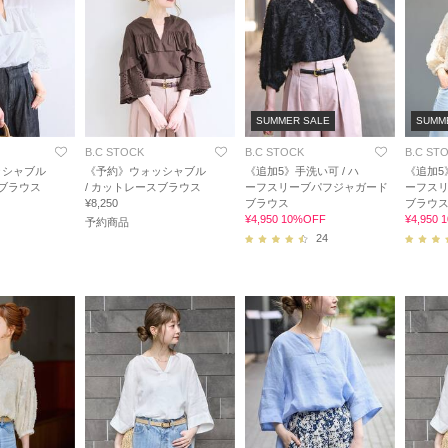
SUMMER SALE
SUMM
B.C STOCK
B.C STOCK
B.C ST
ッシャブル
《予約》ウォッシャブル
《追加5》手洗い可 / ハ
《追加5
スブラウス
/ カットレースブラウス
ーフスリーブパフジャガード
ーフス
¥8,250
ブラウス
ブラウ
¥4,950 10%OFF
¥4,950
予約商品
24