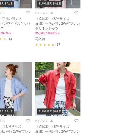
ER SALE
SUMMER SALE
OCK
B.C STOCK
》手洗い可 / フ
《追加3》《S/Mサイズ
リネンワイドスキッパ
展開》手洗い可 / 2WAYフレン
ウス
チリネンシャツ
 10%OFF
¥5,643 10%OFF
14
再入荷
17
ER SALE
SUMMER SALE
OCK
B.C STOCK
》《S/Mサイズ
《追加3》《S/Mサイズ
洗い可 / 2WAYフレン
展開》手洗い可 / 2WAYフレン