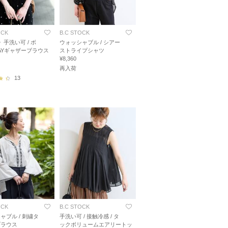
OCK
B.C STOCK
》手洗い可 / ボ
ウォッシャブル / シアー
AYギャザーブラウス
ストライプシャツ
¥8,360
再入荷
13
OCK
B.C STOCK
ャブル / 刺繍タ
手洗い可 / 接触冷感 / タ
ブラウス
ックボリュームエアリートッ