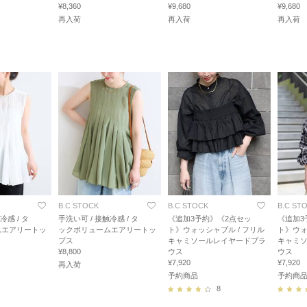
¥8,360
¥9,680
¥9,680
再入荷
再入荷
再入荷
B.C STOCK
B.C STOCK
B.C ST
冷感 / タ
手洗い可 / 接触冷感 / タ
《追加3予約》《2点セッ
《追加3
ムエアリートッ
ックボリュームエアリートッ
ト》ウォッシャブル / フリル
ト》ウォ
プス
キャミソールレイヤードブラ
キャミ
¥8,800
ウス
ウス
¥7,920
¥7,920
再入荷
予約商品
予約商
8