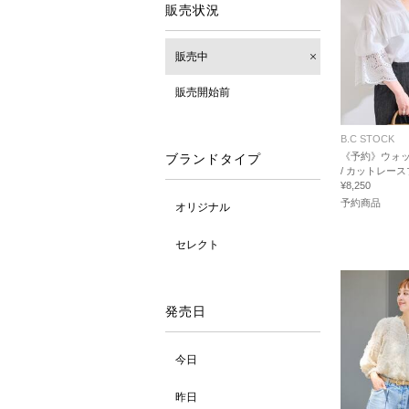
販売状況
販売中
販売開始前
B.C STOCK
《予約》ウォ
ブランドタイプ
/ カットレー
¥8,250
予約商品
オリジナル
セレクト
発売日
今日
昨日