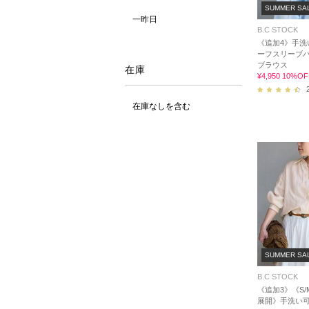
SUMMER SA
一昨日
B.C STOCK
《追加4》手洗い
ーフスリーブ
ブラウス
在庫
¥4,950 10%OF
在庫なしを含む
SUMMER SA
B.C STOCK
《追加3》《S
展開》手洗い可 