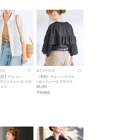
OCK
B.C STOCK
限定】ウォッシ
《予約》ウォッシャブル
/ プリントレース クロ
/ カットレースブラウス
シャツ
¥8,250
予約商品