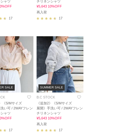
ンシャツ
チリネンシャツ
 10%OFF
¥5,643 10%OFF
再入荷
17
17
ER SALE
SUMMER SALE
OCK
B.C STOCK
》《S/Mサイズ
《追加2》《S/Mサイズ
洗い可 / 2WAYフレン
展開》手洗い可 / 2WAYフレン
ンシャツ
チリネンシャツ
 10%OFF
¥5,643 10%OFF
再入荷
17
17