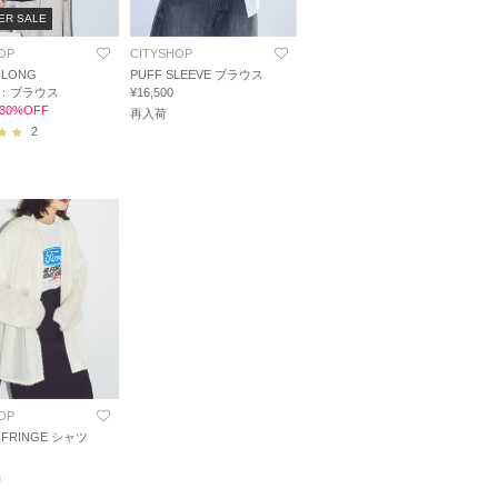
ER SALE
OP
CITYSHOP
 LONG
PUFF SLEEVE ブラウス
VE：ブラウス
¥16,500
0 30%OFF
再入荷
2
OP
FRINGE シャツ
品