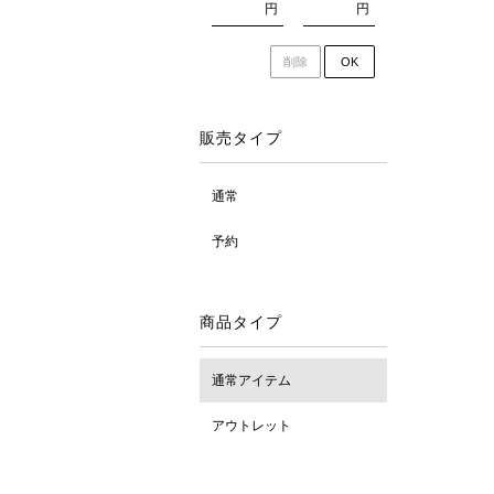
円
円
削除
OK
販売タイプ
通常
予約
商品タイプ
通常アイテム
アウトレット