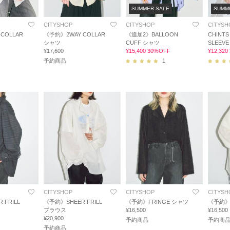
SUMMER SALE
SUMM
CITYSHOP
CITYSHOP
CITYSH
COLLAR
《予約》2WAY COLLAR
《追加2》BALLOON
CHINTS
シャツ
CUFF シャツ
SLEE
¥17,600
¥15,400 30%OFF
¥12,32
予約商品
1
CITYSHOP
CITYSHOP
CITYSH
 FRILL
《予約》SHEER FRILL
《予約》FRINGE シャツ
《予約》
ブラウス
¥16,500
¥16,500
¥20,900
予約商品
予約商
予約商品