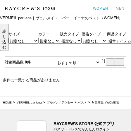
WOMEN
MEN
VERMEIL par iena｜ヴェルメイユ パー イエナのベスト（WOMEN）
カ
絞
サイズ
カラー
販売タイプ
価格タイプ
商品タイプ
り
込
む
対象商品数
0
件
条件に一致する商品がありません
HOME
VERMEIL par iena
ブルゾン／アウター
ベスト
対象商品（WOMEN）
BAYCREW’S STORE 公式アプリ
パスワードレスでかんたんログイン