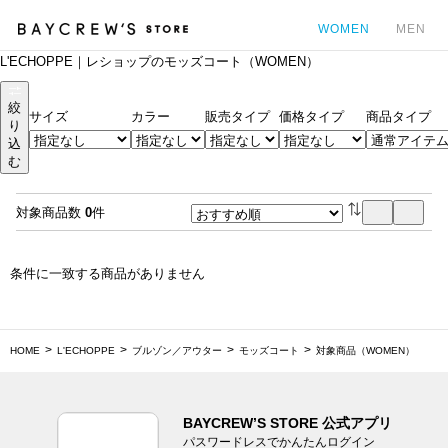
WOMEN
MEN
L'ECHOPPE｜レショップのモッズコート（WOMEN）
カ
絞
サイズ
カラー
販売タイプ
価格タイプ
商品タイプ
り
込
む
対象商品数
0
件
条件に一致する商品がありません
HOME
L'ECHOPPE
ブルゾン／アウター
モッズコート
対象商品（WOMEN）
BAYCREW’S STORE 公式アプリ
パスワードレスでかんたんログイン