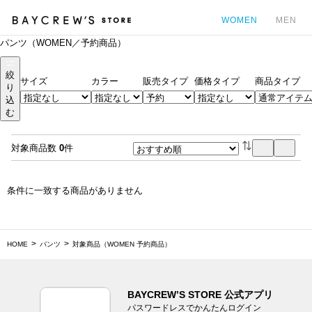
WOMEN
MEN
パンツ（WOMEN／予約商品）
カ
絞
サイズ
カラー
販売タイプ
価格タイプ
商品タイプ
り
込
む
対象商品数
0
件
条件に一致する商品がありません
HOME
パンツ
対象商品（WOMEN 予約商品）
BAYCREW’S STORE 公式アプリ
パスワードレスでかんたんログイン