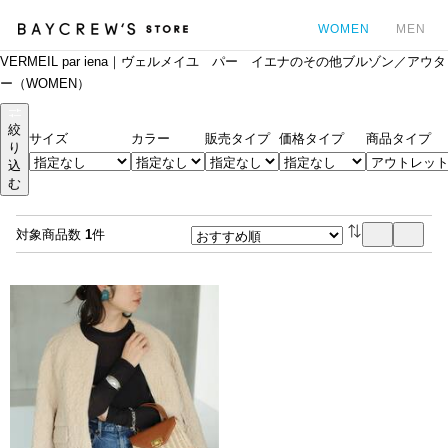
WOMEN
MEN
VERMEIL par iena｜ヴェルメイユ パー イエナのその他ブルゾン／アウタ
カ
ー（WOMEN）
絞
サイズ
カラー
販売タイプ
価格タイプ
商品タイプ
り
込
む
対象商品数
1
件