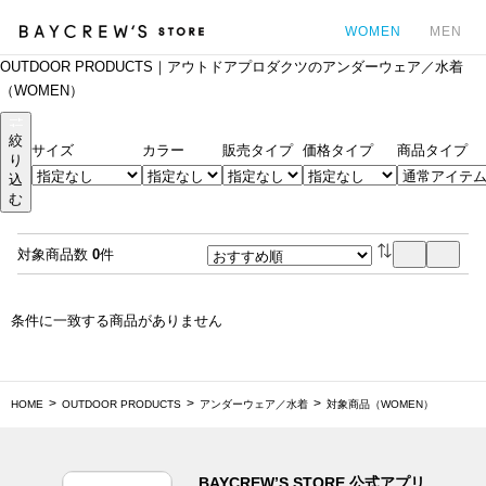
WOMEN
MEN
OUTDOOR PRODUCTS｜アウトドアプロダクツのアンダーウェア／水着
カ
（WOMEN）
絞
サイズ
カラー
販売タイプ
価格タイプ
商品タイプ
り
込
む
対象商品数
0
件
条件に一致する商品がありません
HOME
OUTDOOR PRODUCTS
アンダーウェア／水着
対象商品（WOMEN）
BAYCREW’S STORE 公式アプリ