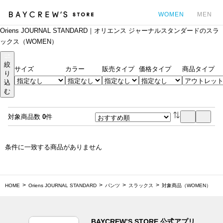
WOMEN
MEN
Oriens JOURNAL STANDARD｜オリエンス ジャーナルスタンダードのスラ
カ
ックス（WOMEN）
絞
サイズ
カラー
販売タイプ
価格タイプ
商品タイプ
り
込
む
対象商品数
0
件
条件に一致する商品がありません
HOME
Oriens JOURNAL STANDARD
パンツ
スラックス
対象商品（WOMEN）
BAYCREW’S STORE 公式アプリ