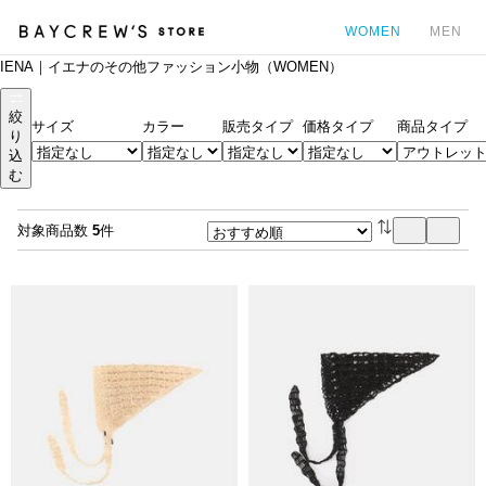
WOMEN
MEN
IENA｜イエナのその他ファッション小物（WOMEN）
カ
絞
サイズ
カラー
販売タイプ
価格タイプ
商品タイプ
り
込
む
対象商品数
5
件