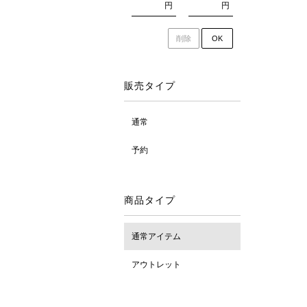
円
円
削除
OK
販売タイプ
通常
予約
商品タイプ
通常アイテム
アウトレット