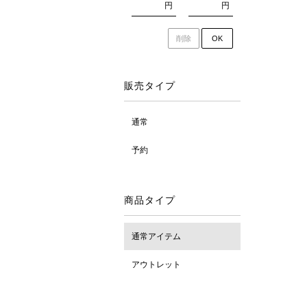
円
円
削除
OK
販売タイプ
通常
予約
商品タイプ
通常アイテム
アウトレット