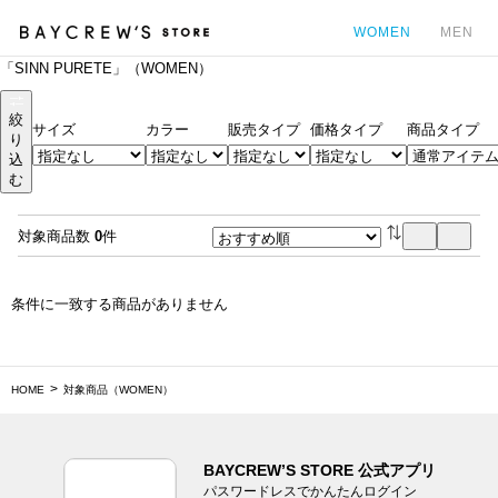
WOMEN
MEN
「SINN PURETE」（WOMEN）
カ
絞
サイズ
カラー
販売タイプ
価格タイプ
商品タイプ
り
込
む
対象商品数
0
件
条件に一致する商品がありません
HOME
対象商品（WOMEN）
BAYCREW’S STORE 公式アプリ
パスワードレスでかんたんログイン